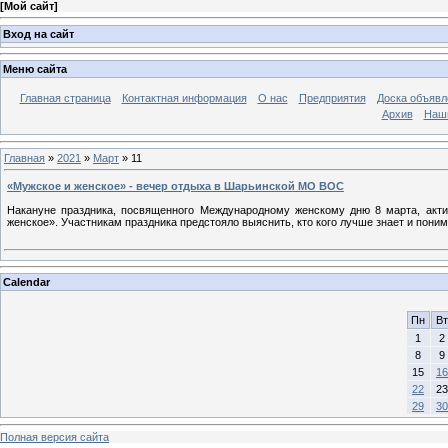
[
Мой сайт
]
Вход на сайт
Меню сайта
Главная страница
Контактная информация
О нас
Предприятия
Доска объявл
Архив
Наш
Главная
»
2021
»
Март
»
11
«Мужское и женское» - вечер отдыха в Шарьинской МО ВОС
Накануне праздника, посвященного Международному женскому дню 8 марта, акт
женское». Участникам праздника предстояло выяснить, кто кого лучше знает и пон
Calendar
Пн
Вт
1
2
8
9
15
16
22
23
29
30
Полная версия сайта