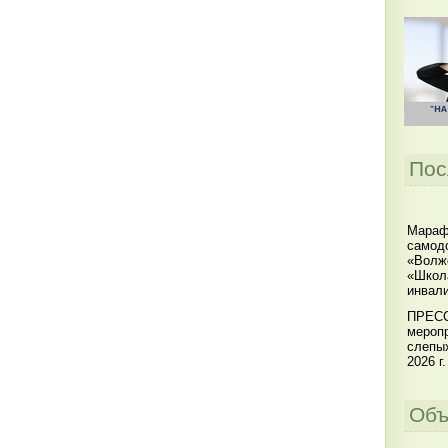
Пос
Мараф
самодо
«Волжс
«Школ
инвал
ПРЕСС
меропр
слепы
2026 г.
Объ