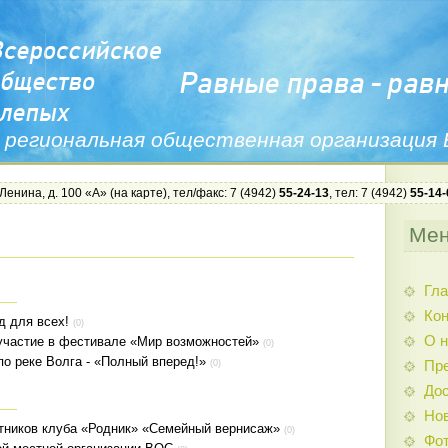
 региональная общественная организация
 Ленина, д. 100 «А» (
на карте
), тел/факс: 7 (4942)
55-24-13
, тел: 7 (4942)
55-14-
Ме
Гла
Ко
д для всех!
(0)
О н
частие в фестивале «Мир возможностей»
(0)
по реке Волга - «Полный вперед!»
Пр
(0)
Дос
Нов
стников клуба «Родник» «Семейный вернисаж»
(0)
Фо