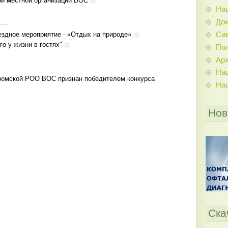
ой местной организации ВОС
(0)
На
До
Си
здное мероприятие - «Отдых на природе»
(0)
о у жизни в гостях"
(0)
По
Ар
На
ромской РОО ВОС признан победителем конкурса
На
Нов
Ска