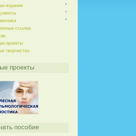
ши издания
кументы
мволика
лезные ссылки
хив
ши проекты
ше творчество
ые проекты
чать пособие