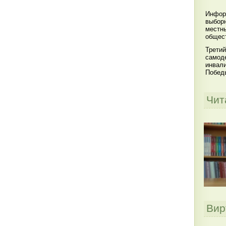
Инфор
выбор
местны
общест
Третий
самоде
инвал
Побед
Чит
Вир