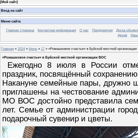
[
Мой сайт
]
Вход на сайт
Меню сайта
Главная страница
Контактная информация
О нас
Предприятия
Доска объявл
Архив
Наш
Главная
»
2024
»
Июль
»
17
» «Ромашковое счастье» в Буйской местной организации
«Ромашковое счастье» в Буйской местной организации ВОС
Ежегодно 8 июля в России отме
праздник, посвящённый сохранению
Накануне семейные пары, дружно ш
приглашены на чествование админис
МО ВОС достойно представила сем
лет. Семье от администрации горо
подарочный сувенир и цветы.