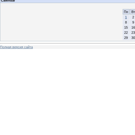
Calendar
Пн
Вт
1
2
8
9
15
16
22
23
29
30
Полная версия сайта