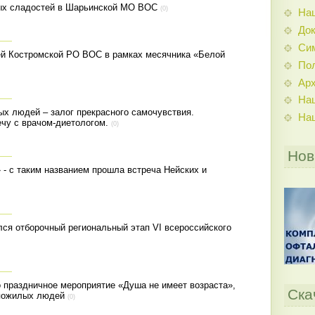
ных сладостей в Шарьинской МО ВОС
(0)
На
До
Си
ей Костромской РО ВОС в рамках месячника «Белой
По
Ар
На
х людей – залог прекрасного самочувствия.
На
чу с врачом-диетологом.
(0)
Нов
- с таким названием прошла встреча Нейских и
ся отборочный региональный этап VI всероссийского
праздничное мероприятие «Душа не имеет возраста»,
Ска
пожилых людей
(0)