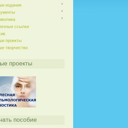
ши издания
кументы
мволика
лезные ссылки
хив
ши проекты
ше творчество
ые проекты
чать пособие