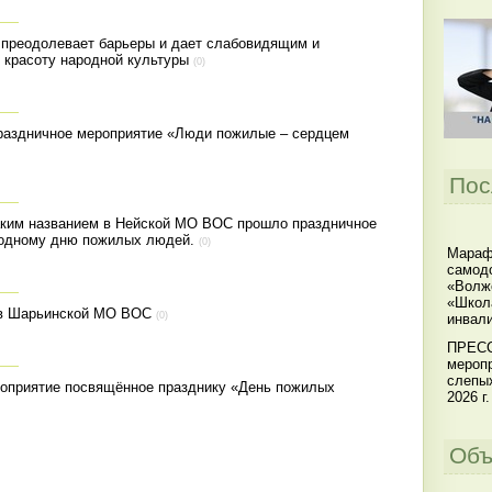
 преодолевает барьеры и дает слабовидящим и
 красоту народной культуры
(0)
раздничное мероприятие «Люди пожилые – сердцем
Пос
таким названием в Нейской МО ВОС прошло праздничное
одному дню пожилых людей.
(0)
Мараф
самодо
«Волжс
«Школ
в Шарьинской МО ВОС
(0)
инвал
ПРЕСС
меропр
слепы
оприятие посвящённое празднику «День пожилых
2026 г.
Объ