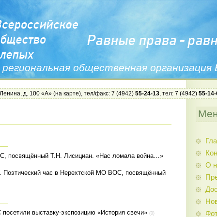
 региональная общественная организация
 Ленина, д. 100 «А» (
на карте
), тел/факс: 7 (4942)
55-24-13
, тел: 7 (4942)
55-14-
Ме
Гла
Ко
С, посвящённый Т.Н. Лисициан. «Нас ломала война…»
О н
. Поэтический час в Нерехтской МО ВОС, посвящённый
Пр
Дос
Нов
посетили выставку-экспозицию «История свечи»
Фо
(0)