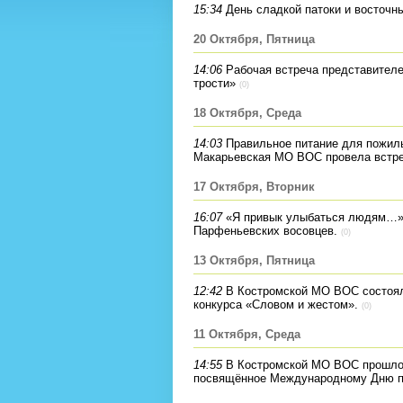
15:34
День сладкой патоки и восточ
20 Октября, Пятница
14:06
Рабочая встреча представител
трости»
(0)
18 Октября, Среда
14:03
Правильное питание для пожилы
Макарьевская МО ВОС провела встре
17 Октября, Вторник
16:07
«Я привык улыбаться людям…» 
Парфеньевских восовцев.
(0)
13 Октября, Пятница
12:42
В Костромской МО ВОС состоял
конкурса «Словом и жестом».
(0)
11 Октября, Среда
14:55
В Костромской МО ВОС прошло 
посвящённое Международному Дню 