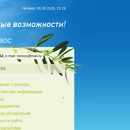
Четверг, 06.08.2026, 15:19
 ВОС
62
, e-mail: roovos@mail.ru
ню
вная страница
нтактная информация
ас
едприятия
ка объявлений
ости сайта
тоальбомы