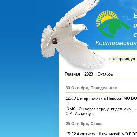
Костромская
г. Кострома, ул.
Главная
»
2023
»
Октябрь
30 Октября, Понедельник
12:03
Вечер памяти в Нейской МО ВО
(0)
11:40
«Он через сердце видел мир…»
Э.А. Асадову
(0)
25 Октября, Среда
15:52
Активисты Шарьинской МО ВОС 