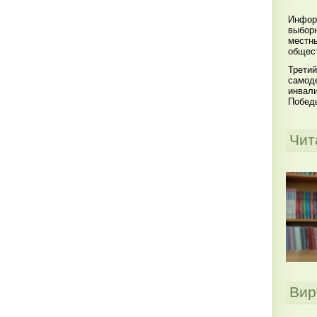
Инфор
выбор
местны
общест
Третий
самоде
инвал
Побед
Чит
Вир