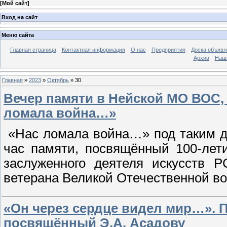
[
Мой сайт
]
Вход на сайт
Меню сайта
Главная страница
Контактная информация
О нас
Предприятия
Доска объявл
Архив
Наш
Главная
»
2023
»
Октябрь
»
30
Вечер памяти в Нейской МО ВОС,
ломала война…»
«Нас ломала война…» под таким д
час памяти, посвящённый 100-лети
заслуженного деятеля искусств Р
ветерана Великой Отечественной 
«Он через сердце видел мир…». 
посвящённый Э.А. Асадову