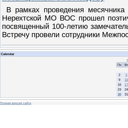
В рамках проведения месячника «
Нерехтской МО ВОС прошел поэтич
посвященный 100-летию замечатель
Встречу провели сотрудники Межпос
Calendar
Пн
Вт
2
3
9
10
16
17
23
24
30
31
Полная версия сайта