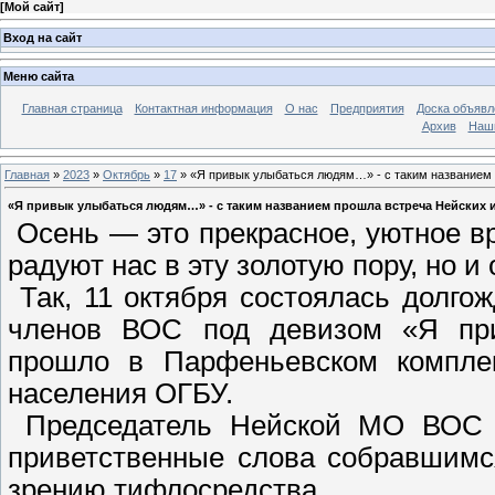
[
Мой сайт
]
Вход на сайт
Меню сайта
Главная страница
Контактная информация
О нас
Предприятия
Доска объявл
Архив
Наш
Главная
»
2023
»
Октябрь
»
17
» «Я привык улыбаться людям…» - с таким названием
«Я привык улыбаться людям…» - с таким названием прошла встреча Нейских 
Осень — это прекрасное, уютное вр
радуют нас в эту золотую пору, но 
Так, 11 октября состоялась долго
членов ВОС под девизом «Я пр
прошло в Парфеньевском комплек
населения ОГБУ.
Председатель Нейской МО ВОС Н
приветственные слова собравшимс
зрению тифлосредства.