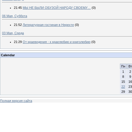
21:45
МЫ НЕ БЫЛИ ОБУЗОЙ НАРОДУ СВОЕМУ…
(0)
06 Мая, Суббота
21:52
Литературная гостиная в Нерехте
(0)
03 Мая, Среда
21:29
От краеведения - к краелюбию и книголюбию
(0)
Calendar
Пн
Вт
1
2
8
9
15
16
22
23
29
30
Полная версия сайта