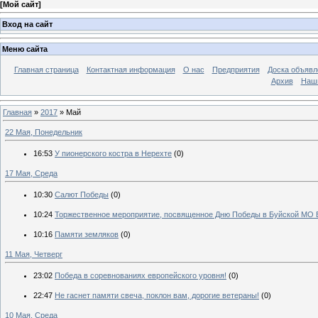
[
Мой сайт
]
Вход на сайт
Меню сайта
Главная страница
Контактная информация
О нас
Предприятия
Доска объявл
Архив
Наш
Главная
»
2017
»
Май
22 Мая, Понедельник
16:53
У пионерского костра в Нерехте
(0)
17 Мая, Среда
10:30
Салют Победы
(0)
10:24
Торжественное мероприятие, посвященное Дню Победы в Буйской МО
10:16
Памяти земляков
(0)
11 Мая, Четверг
23:02
Победа в соревнованиях европейского уровня!
(0)
22:47
Не гаснет памяти свеча, поклон вам, дорогие ветераны!
(0)
10 Мая, Среда