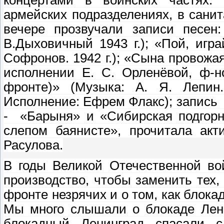
армейских подразделениях, в санит
вечере прозвучали записи песен:
В.Дыховичный
1943 г
.); «Пой, игр
Софронов. 1942 г.); «Сына провожая
исполнении Е. С. Орленёвой, ф-н
фронте)» (Музыка: А. Я. Лепин
Исполнение: Ефрем Флакс); запись
- «Барыня» и «Сибирская подгорн
слепом баянисте», прочитала акт
Расулова.
В годы Великой Отечественной во
производство, чтобы заменить тех,
фронте незрячих и о том, как блок
Мы много слышали о блокаде Лени
блокадный Ленинград спасали с