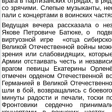
врага в партизанских отрядах, в р
со зрячими. Слепые музыканты, не
пали с концертами в воинских частя
Ведущая вечера рассказала о нез
Якове Петровиче Батюке, о подви
виртуозной игре «отца сибирско
Великой Отечественной войны можн
зрения или слабовидящих, которы
Армии отстаивать честь и независ
врагом певицы Екатерины Орленё
отмечен орденом Отечественной в
Германией в Великой Отечественно
шли в бой, возвращались с боевого
минуты радости и печали, тоски 
Фронтовики сердечно принимал
концертами в воинских частях.