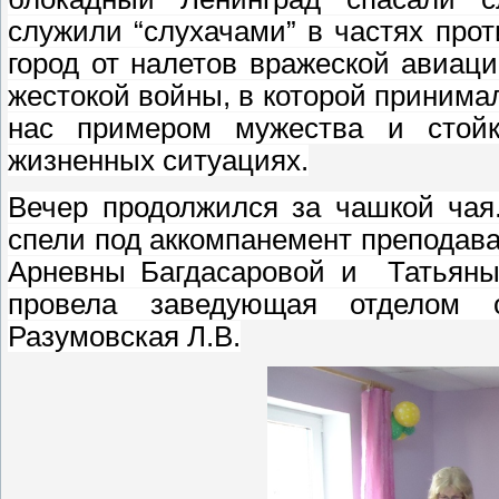
служили “слухачами” в ча­стях про
город от налетов вражеской авиаци
жестокой войны, в которой принима
нас примером мужества и стойк
жизненных ситуациях.
Вечер продолжился за чашкой чая
спели под аккомпанемент преподав
Арневны Багдасаровой и Татьяны
провела заведующая отделом о
Разумовская Л.В.