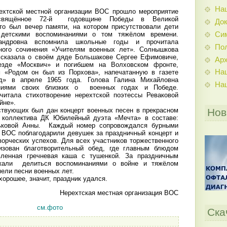
На
ехтской местной организации ВОС прошло мероприятие
свящённое 72-й годовщине Победы в Великой
До
то был вечер памяти, на котором присутствовали дети
Си
детскими воспоминаниями о том тяжёлом времени.
андровна вспомнила школьные годы и прочитала
По
нного сочинения «Учителям военных лет». Солнышкова
ссказала о своём дяде Большакове Сергее Ефимовиче,
Ар
езде «Москвич» и погибшем на Волховском фронте,
На
м «Родом он был из Порхова», напечатанную в газете
уд» в апреле 1965 года. Голова Галина Михайловна
На
аниями своих близких о военных годах и Победе.
читала стихотворение нерехтской поэтессы Реваковой
ойне».
Нов
твующих был дан концерт военных песен в прекрасном
о коллектива ДК Юбилейный дуэта «Мечта» в составе:
ьковой Анны. Каждый номер сопровождался бурными
ВОС поблагодарили девушек за праздничный концерт и
орческих успехов. Для всех участников торжественного
изован благотворительный обед, где главным блюдом
ленная гречневая каша с тушенкой. За праздничным
жали делиться воспоминаниями о войне и тяжёлом
ели песни военных лет.
хорошее, значит, праздник удался.
ая местная организация ВОС
см.фото
Ска