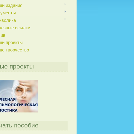
ши издания
кументы
мволика
лезные ссылки
хив
ши проекты
ше творчество
ые проекты
чать пособие