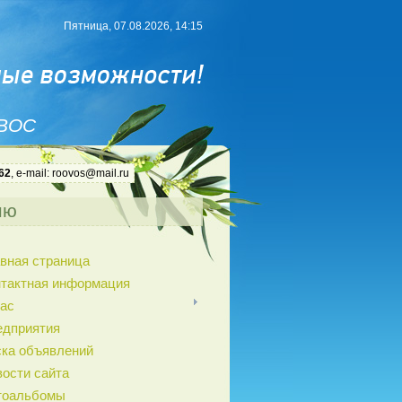
Пятница, 07.08.2026, 14:15
 ВОС
62
, e-mail: roovos@mail.ru
ню
вная страница
нтактная информация
ас
едприятия
ка объявлений
ости сайта
тоальбомы