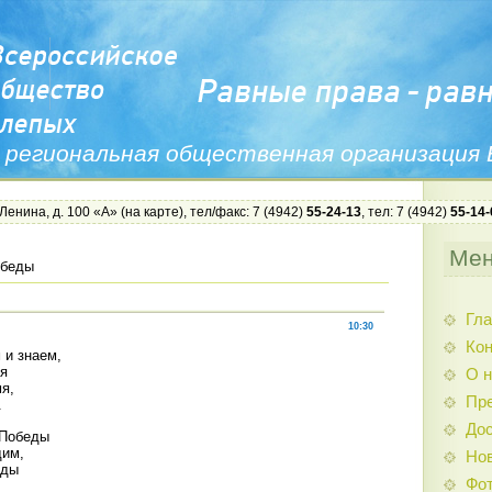
 региональная общественная организация
 Ленина, д. 100 «А» (
на карте
), тел/факс: 7 (4942)
55-24-13
, тел: 7 (4942)
55-14-
Ме
обеды
Гла
10:30
Ко
 и знаем,
ря
О н
я,
Пр
.
Дос
 Победы
дим,
Нов
нды
Фо