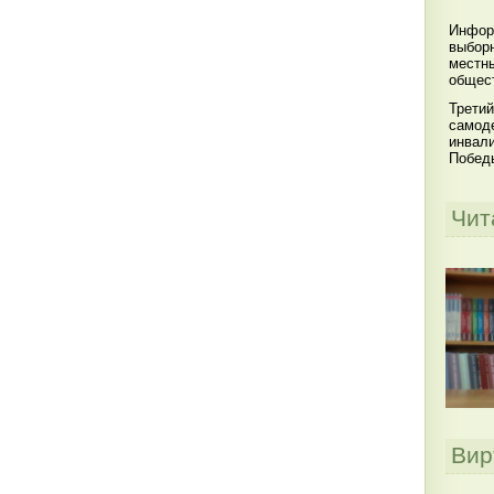
Инфор
выбор
местны
общест
Третий
самоде
инвал
Побед
Чит
Вир