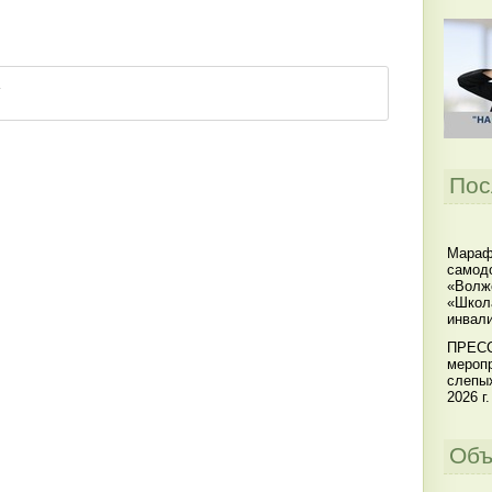
Пос
Мараф
самодо
«Волжс
«Школ
инвал
ПРЕСС
меропр
слепы
2026 г.
Объ