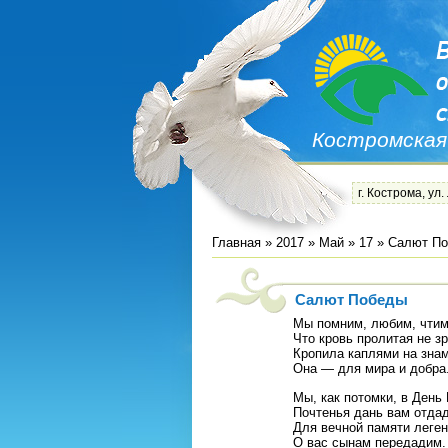
Костромская
г. Кострома, ул.
Главная
»
2017
»
Май
»
17
» Салют П
Салют Победы
Мы помним, любим, чтим
Что кровь пролитая не з
Кропила каплями на знам
Она — для мира и добра
Мы, как потомки, в День
Почтенья дань вам отда
Для вечной памяти леге
О вас сынам передадим.