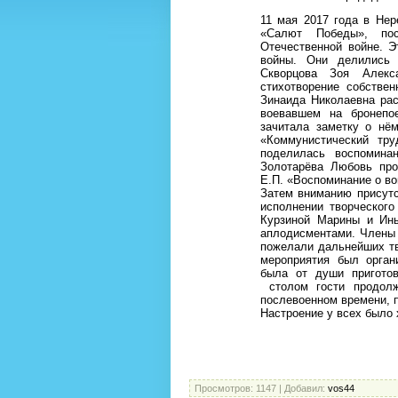
11 мая 2017 года в Нер
«Салют Победы», по
Отечественной войне. Э
войны. Они делились 
Скворцова Зоя Алекс
стихотворение собстве
Зинаида Николаевна ра
воевавшем на бронепо
зачитала заметку о нё
«Коммунистический тр
поделилась воспомин
Золотарёва Любовь про
Е.П. «Воспоминание о в
Затем вниманию присутс
исполнении творческог
Курзиной Марины и Ин
аплодисментами. Члены 
пожелали дальнейших тв
мероприятия был орган
была от души приготов
столом гости продол
послевоенном времени, п
Настроение у всех было 
Нерехтск
Просмотров
: 1147 |
Добавил
:
vos44