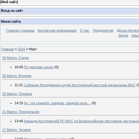
[
Мой сайт
]
Вход на сайт
Меню сайта
Главная страница
Контактная информация
О нас
Предприятия
Доска объявл
Архив
Наш
Главная
»
2016
»
Март
30 Марта, Среда
16:05
По дорогам сказок
(0)
29 Марта, Вторник
11:31
Собрание Молодёжного клуба Костромской местной организации ВОС
(
25 Марта, Пятница
14:15
Ах, эта свадьба, свадьба, свадьба пела…
(0)
21 Марта, Понедельник
13:46
Команда Костромской РО ВОС на Всероссийском фестивале настольны
17 Марта, Четверг
14:33
Масленица – проводы зимы!
(0)