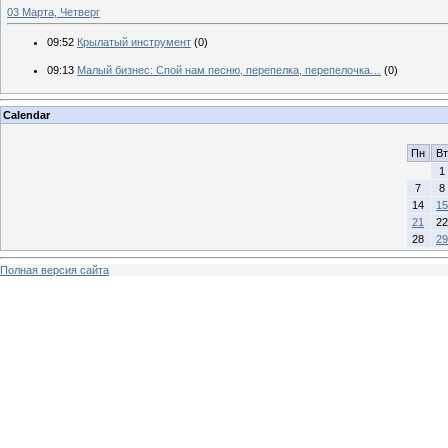
03 Марта, Четверг
09:52
Крылатый инструмент
(0)
09:13
Малый бизнес: Спой нам песню, перепелка, перепелочка…
(0)
Calendar
Пн
Вт
1
7
8
14
15
21
22
28
29
Полная версия сайта