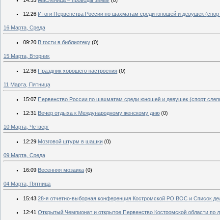
12:26
Итоги Первенства России по шахматам среди юношей и девушек (спор
16 Марта, Среда
09:20
В гости в библиотеку
(0)
15 Марта, Вторник
12:36
Праздник хорошего настроения
(0)
11 Марта, Пятница
15:07
Первенство России по шахматам среди юношей и девушек (спорт слеп
12:31
Вечер отдыха к Международному женскому дню
(0)
10 Марта, Четверг
12:29
Мозговой штурм в шашки
(0)
09 Марта, Среда
16:09
Весенняя мозаика
(0)
04 Марта, Пятница
15:43
28-я отчетно-выборная конференция Костромской РО ВОС и Список де
12:41
Открытый Чемпионат и открытое Первенство Костромской области по 