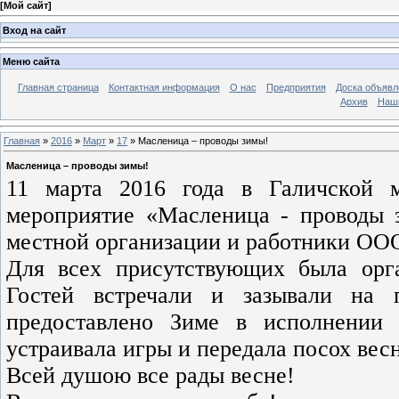
[
Мой сайт
]
Вход на сайт
Меню сайта
Главная страница
Контактная информация
О нас
Предприятия
Доска объявл
Архив
Наш
Главная
»
2016
»
Март
»
17
» Масленица – проводы зимы!
Масленица – проводы зимы!
11 марта 2016 года в Галичской 
мероприятие «Масленица - проводы 
местной организации и работники ООО
Для всех присутствующих была орга
Гостей встречали и зазывали на 
предоставлено Зиме в исполнении 
устраивала игры и передала посох весн
Всей душою все рады весне!