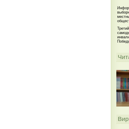
Инфор
выбор
местны
общест
Третий
самоде
инвал
Побед
Чит
Вир