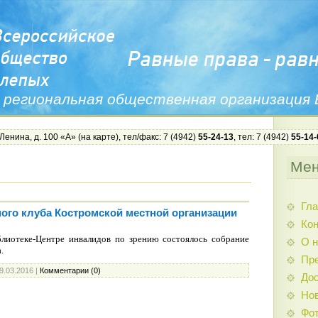
 региональная общественная организация
 Ленина, д. 100 «А» (
на карте
), тел/факс: 7 (4942)
55-24-13
, тел: 7 (4942)
55-14-
Ме
Гла
го клуба Костромской местной организации
Ко
блиотеке-Центре инвалидов по зрению состоялось собрание
О н
.
Пр
9.03.2016
|
Комментарии (0)
Дос
Нов
Фо