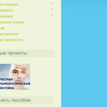
ши издания
кументы
мволика
лезные ссылки
хив
ши проекты
ше творчество
ые проекты
чать пособие