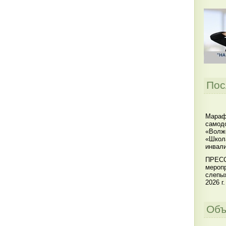
Пос
Мараф
самодо
«Волжс
«Школ
инвал
ПРЕСС
меропр
слепы
2026 г.
Объ