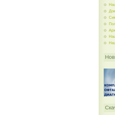
На
До
Си
По
Ар
На
На
Нов
Ска