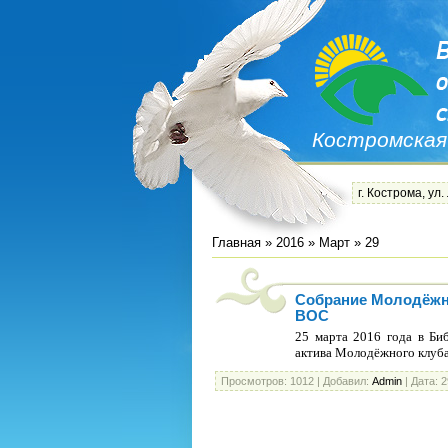
Костромская
г. Кострома, ул.
Главная
»
2016
»
Март
»
29
Собрание Молодёжно
ВОС
25 марта 2016 года в Би
актива Молодёжного клуба
Просмотров:
1012
|
Добавил:
Admin
|
Дата:
2