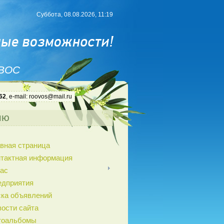
Суббота, 08.08.2026, 11:19
 ВОС
62
, e-mail: roovos@mail.ru
ню
вная страница
нтактная информация
ас
едприятия
ка объявлений
ости сайта
тоальбомы