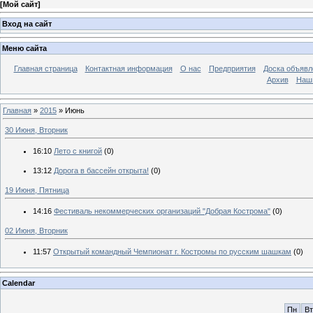
[
Мой сайт
]
Вход на сайт
Меню сайта
Главная страница
Контактная информация
О нас
Предприятия
Доска объявл
Архив
Наш
Главная
»
2015
»
Июнь
30 Июня, Вторник
16:10
Лето с книгой
(0)
13:12
Дорога в бассейн открыта!
(0)
19 Июня, Пятница
14:16
Фестиваль некоммерческих организаций "Добрая Кострома"
(0)
02 Июня, Вторник
11:57
Открытый командный Чемпионат г. Костромы по русским шашкам
(0)
Calendar
Пн
Вт