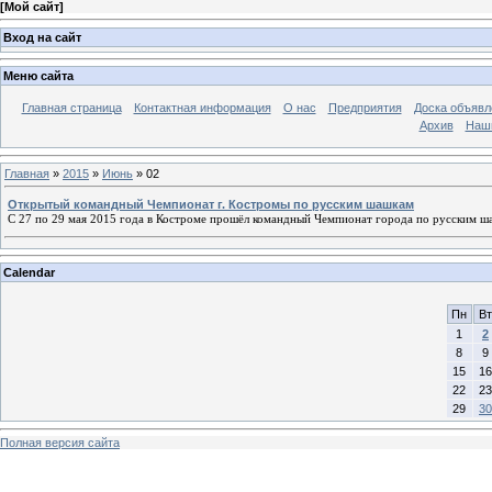
[
Мой сайт
]
Вход на сайт
Меню сайта
Главная страница
Контактная информация
О нас
Предприятия
Доска объявл
Архив
Наш
Главная
»
2015
»
Июнь
»
02
Открытый командный Чемпионат г. Костромы по русским шашкам
С 27 по 29 мая 2015 года в Костроме прошёл командный Чемпионат города по русским ш
Calendar
Пн
Вт
1
2
8
9
15
16
22
23
29
30
Полная версия сайта