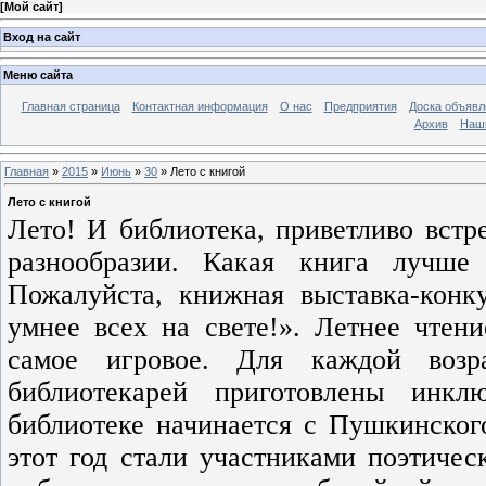
[
Мой сайт
]
Вход на сайт
Меню сайта
Главная страница
Контактная информация
О нас
Предприятия
Доска объявл
Архив
Наш
Главная
»
2015
»
Июнь
»
30
» Лето с книгой
Лето с книгой
Лето! И библиотека, приветливо вст
разнообразии. Какая книга лучше
Пожалуйста, книжная выставка-конк
умнее всех на свете!». Летнее чтени
самое игровое. Для каждой возр
библиотекарей приготовлены инкл
библиотеке начинается с Пушкинского
этот год стали участниками поэтиче