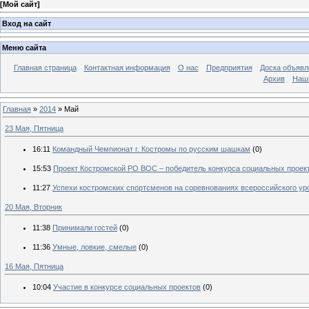
[
Мой сайт
]
Вход на сайт
Меню сайта
Главная страница
Контактная информация
О нас
Предприятия
Доска объявл
Архив
Наш
Главная
»
2014
»
Май
23 Мая, Пятница
16:11
Командный Чемпионат г. Костромы по русским шашкам
(0)
15:53
Проект Костромской РО ВОС – победитель конкурса социальных проек
11:27
Успехи костромских спортсменов на соревнованиях всероссийского ур
20 Мая, Вторник
11:38
Принимали гостей
(0)
11:36
Умные, ловкие, смелые
(0)
16 Мая, Пятница
10:04
Участие в конкурсе социальных проектов
(0)