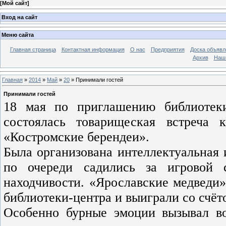
[
Мой сайт
]
Вход на сайт
Меню сайта
Главная страница
Контактная информация
О нас
Предприятия
Доска объявл
Архив
Наш
Главная
»
2014
»
Май
»
20
» Принимали гостей
Принимали гостей
18 мая по приглашению библиотек
состоялась товарищеская встреча 
«Костромские берендеи».
Была организована интеллектуальная 
по очереди садились за игровой с
находчивости. «Ярославские медведи»
библиотеки-центра и выиграли со счёто
Особенно бурные эмоции вызывал в