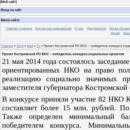
[
Мой сайт
]
Вход на сайт
Меню сайта
Главная страница
Контактная информация
О нас
Предприятия
Доска объявл
Архив
Наш
Главная
»
2014
»
Май
»
23
» Проект Костромской РО ВОС – победитель конкурса соц
Проект Костромской РО ВОС – победитель конкурса социальных проектов
21 мая 2014 года состоялось заседани
ориентированных НКО на право пол
реализацию социально значимых пр
заместителя губернатора Костромской 
В конкурсе приняли участие 82 НКО 
составляет более 15 млн. рублей. П
Также определен минимальный бал
победителем конкурса. Минимальн