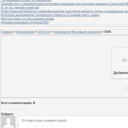
Знакомство с современными интеллектуальными настольными играми в Галичской
А, ну-ка, дедули и бабули!
В Костромской области с рабочим визитом находится министр труда и социальной з
Итоговое мероприятие творческого проекта «Создаем книгу сами»
Мастер-класс по настольным играм
Игровая кладовая в Буйской МО
Главная
»
Фотоальбом
»
2018 гол
»
Хронология Фестиваля талантов
» 0095
Добавле
8
Всего комментариев
:
0
Войдите: