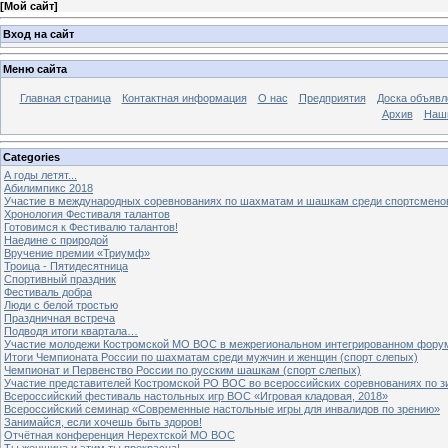
[
Мой сайт
]
Вход на сайт
Меню сайта
Главная страница
Контактная информация
О нас
Предприятия
Доска объявл
Архив
Наш
Categories
А годы летят...
Абилимпикс 2018
Участие в международных соревнованиях по шахматам и шашкам среди спортсмено
Хронология Фестиваля талантов
Готовимся к Фестивалю талантов!
Наедине с природой
Вручение премии «Триумф»
Троица - Пятидесятница
Спортивный праздник
Фестиваль добра
Люди с белой тростью
Праздничная встреча
Подводя итоги квартала…
Участие молодежи Костромской МО ВОС в межрегиональном интегрированном форум
Итоги Чемпионата России по шахматам среди мужчин и женщин (спорт слепых)
Чемпионат и Первенство России по русским шашкам (спорт слепых)
Участие представителей Костромской РО ВОС во всероссийских соревнованиях по 
Всероссийский фестиваль настольных игр ВОС «Игровая кладовая, 2018»
Всероссийский семинар «Современные настольные игры для инвалидов по зрению»
Занимайся, если хочешь быть здоров!
Отчётная конференция Нерехтской МО ВОС
Ты женщина и этим ты прекрасна!