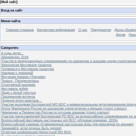
[
Мой сайт
]
Вход на сайт
Меню сайта
Главная страница
Контактная информация
О нас
Предприятия
Доска объявл
Архив
Наш
Categories
А годы летят...
Абилимпикс 2018
Участие в международных соревнованиях по шахматам и шашкам среди спортсмено
Хронология Фестиваля талантов
Готовимся к Фестивалю талантов!
Наедине с природой
Вручение премии «Триумф»
Троица - Пятидесятница
Спортивный праздник
Фестиваль добра
Люди с белой тростью
Праздничная встреча
Подводя итоги квартала…
Участие молодежи Костромской МО ВОС в межрегиональном интегрированном форум
Итоги Чемпионата России по шахматам среди мужчин и женщин (спорт слепых)
Чемпионат и Первенство России по русским шашкам (спорт слепых)
Участие представителей Костромской РО ВОС во всероссийских соревнованиях по 
Всероссийский фестиваль настольных игр ВОС «Игровая кладовая, 2018»
Всероссийский семинар «Современные настольные игры для инвалидов по зрению»
Занимайся, если хочешь быть здоров!
Отчётная конференция Нерехтской МО ВОС
Ты женщина и этим ты прекрасна!