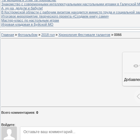
Знакомство с современными интеллектуальными настольными играми в Галичской
А, ну-ка, дедули и бабули!
В Костромской области с рабочим визитом находится министр труда и социальной з
Итоговое мероприятие творческого проекта «Создаем книгу сами»
Мастер-класс по настольным играм
Игровая кладовая в Буйской МО
Главная
»
Фотоальбом
»
2018 гол
»
Хронология Фестиваля талантов
» 0066
Добавле
8
Всего комментариев
:
0
Войдите: