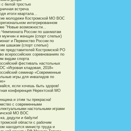
 с белой тростью
дничная встреча
одя итоги квартала…
тие молодежи Костромской МО ВОС
жрегиональном интегрированном
ме "Новые возможности...
и Чемпионата России по шахматам
и мужчин и женщин (спорт слепых)
ионат и Первенство России по
ким шашкам (спорт слепых)
тие представителей Костромской РО
во всероссийских соревнованиях по
им видам спорта
оссийский фестиваль настольных
ВОС «Игровая кладовая, 2018»
оссийский семинар «Современные
ольные игры для инвалидов по
ию»
майся, если хочешь быть здоров!
тная конференция Нерехтской МО
енщина и этим ты прекрасна!
омство с современными
ллектуальными настольными играми
личской МО ВОС
-ка, дедули и бабули!
стромской области с рабочим
том находится министр труда и