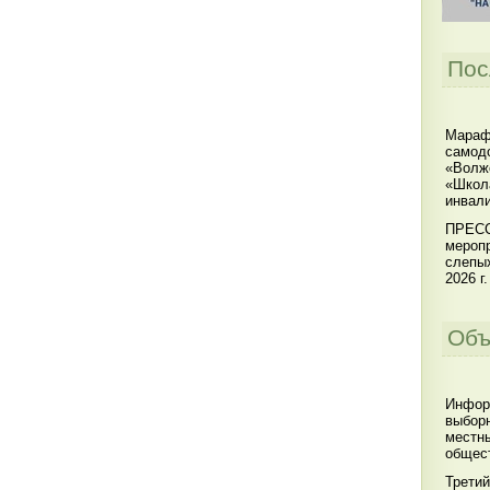
Пос
Мараф
самодо
«Волжс
«Школ
инвал
ПРЕСС
меропр
слепы
2026 г.
Объ
Инфор
выбор
местны
общест
Третий