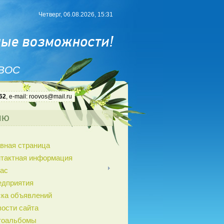
Четверг, 06.08.2026, 15:31
 ВОС
62
, e-mail: roovos@mail.ru
ню
вная страница
нтактная информация
ас
едприятия
ка объявлений
ости сайта
тоальбомы