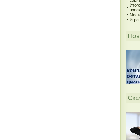
соци
Итог
прое
Маст
Игро
Нов
Ска