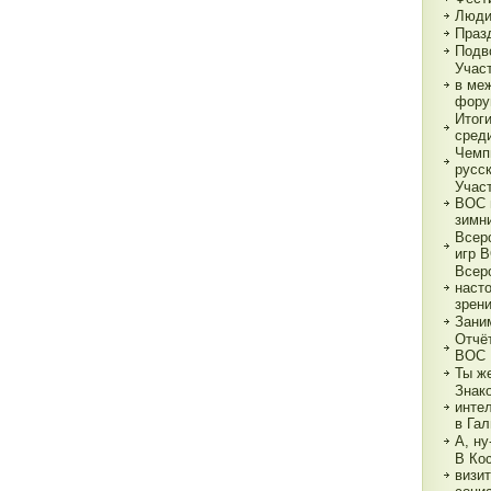
Люди
Праз
Подв
Учас
в ме
фору
Итог
сред
Чемп
русс
Учас
ВОС 
зимн
Всер
игр 
Всер
наст
зрен
Зани
Отчё
ВОС
Ты ж
Знак
инте
в Га
А, ну
В Ко
визи