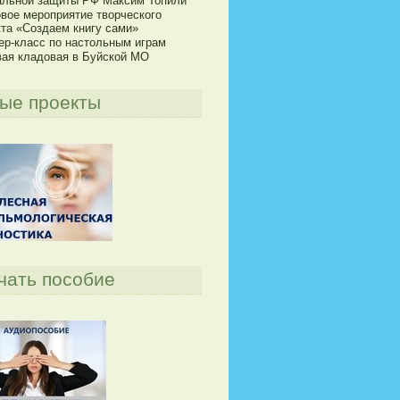
альной защиты РФ Максим Топили
овое мероприятие творческого
кта «Создаем книгу сами»
ер-класс по настольным играм
вая кладовая в Буйской МО
ые проекты
чать пособие