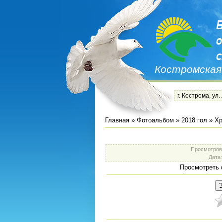
Костромская
г. Кострома, ул.
Главная
»
Фотоальбом
»
2018 гол
»
Хр
Просмотров
Дата
Просмотреть 