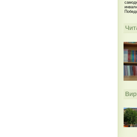
самоде
инвал
Побед
Чит
Вир