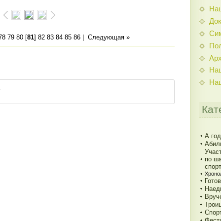
На
До
Си
78
79
80
[
81
]
82
83
84
85
86
|
Следующая »
По
Ар
На
На
Кат
А год
Абил
Учас
по ш
спор
Хроно
Гото
Наед
Вруч
Трои
Спор
Фест