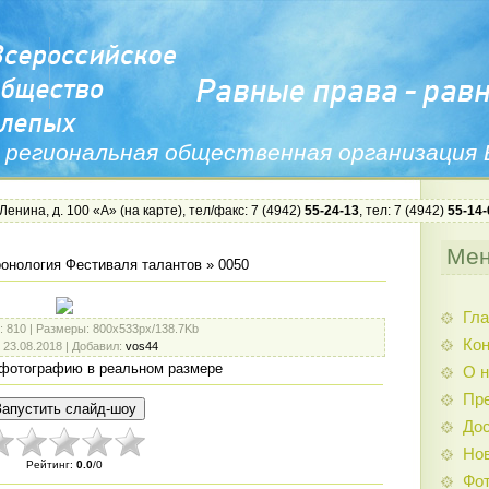
 региональная общественная организация
 Ленина, д. 100 «А» (
на карте
), тел/факс: 7 (4942)
55-24-13
, тел: 7 (4942)
55-14-
Ме
онология Фестиваля талантов
» 0050
Гла
: 810 |
Размеры
: 800x533px/138.7Kb
Ко
: 23.08.2018 |
Добавил
:
vos44
фотографию в реальном размере
О н
Пр
Дос
Нов
Рейтинг
:
0.0
/
0
Фо