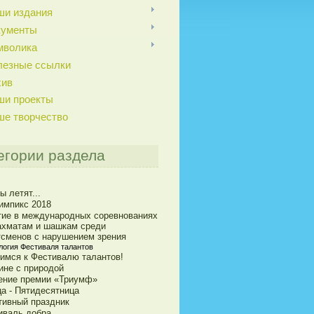
ши издания
кументы
мволика
лезные ссылки
хив
ши проекты
ше творчество
егории раздела
ы летят...
импикс 2018
тие в международных соревнованиях
ахматам и шашкам среди
тсменов с нарушением зрения
логия Фестиваля талантов
вимся к Фестивалю талантов!
ине с природой
ение премии «Триумф»
ца - Пятидесятница
тивный праздник
иваль добра