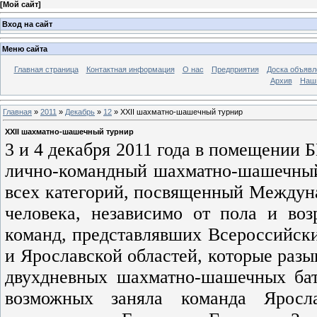
[
Мой сайт
]
Вход на сайт
Меню сайта
Главная страница
Контактная информация
О нас
Предприятия
Доска объявл
Архив
Наш
Главная
»
2011
»
Декабрь
»
12
» XXII шахматно-шашечный турнир
XXII шахматно-шашечный турнир
3 и 4 декабря 2011 года в помещении
лично-командный шахматно-шашечный
всех категорий, посвященный Междун
человека, независимо от пола и воз
команд, представлявших Всероссийск
и Ярославской областей, которые разы
двухдневных шахматно-шашечных бата
возможных заняла команда Яросл