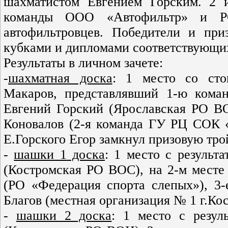
шахматистом Евгением Горским. 2 и
команды ООО «Автофильтр» и Р
автофильтровцев. Победители и пр
кубками и дипломами соответствующих
Результаты в личном зачете:
-
шахматная доска
: 1 место со сто
Макаров, представлявший 1-ю ком
Евгений Горский (Ярославская РО ВО
Коновалов (2-я команда ГУ РЦ СОК 
Е.Горского Егор замкнул призовую тро
-
шашки 1 доска
: 1 место с результ
(Костромская РО ВОС), на 2-м месте 
(РО «Федерация спорта слепых»), 3-
Благов (местная организация № 1 г.Кос
-
шашки 2 доска
: 1 место с резул