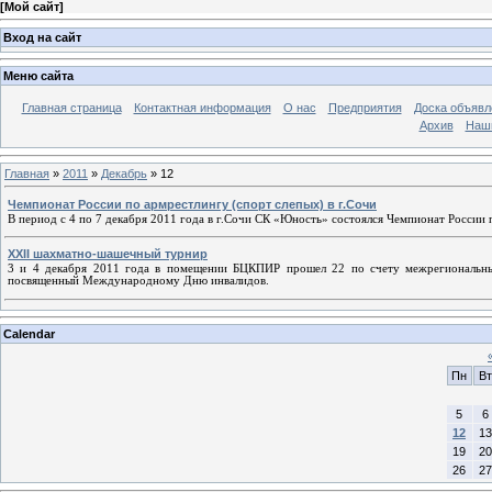
[
Мой сайт
]
Вход на сайт
Меню сайта
Главная страница
Контактная информация
О нас
Предприятия
Доска объявл
Архив
Наш
Главная
»
2011
»
Декабрь
»
12
Чемпионат России по армрестлингу (спорт слепых) в г.Сочи
В период с 4 по 7 декабря 2011 года в г.Сочи СК «Юность» состоялся Чемпионат России 
XXII шахматно-шашечный турнир
3 и 4 декабря 2011 года в помещении БЦКПИР прошел 22 по счету межрегиональны
посвященный Международному Дню инвалидов.
Calendar
Пн
Вт
5
6
12
13
19
20
26
27