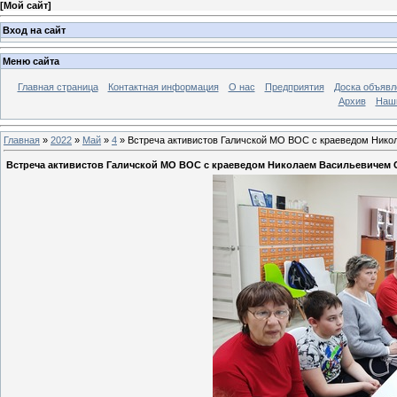
[
Мой сайт
]
Вход на сайт
Меню сайта
Главная страница
Контактная информация
О нас
Предприятия
Доска объявл
Архив
Наш
Главная
»
2022
»
Май
»
4
» Встреча активистов Галичской МО ВОС с краеведом Ник
Встреча активистов Галичской МО ВОС с краеведом Николаем Васильевичем