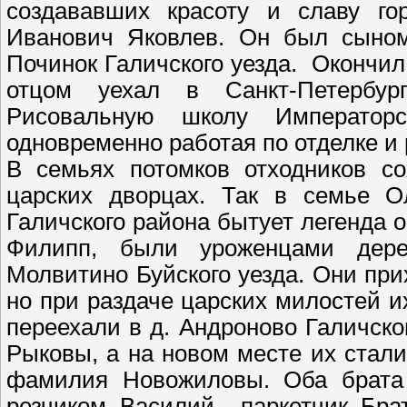
создававших красоту и славу го
Иванович Яковлев. Он был сыном 
Починок Галичского уезда. Окончил 
отцом уехал в Санкт-Петербур
Рисовальную школу Императорс
одновременно работая по отделке и
В семьях потомков отходников со
царских дворцах. Так в семье 
Галичского района бытует легенда о
Филипп, были уроженцами дере
Молвитино Буйского уезда. Они пр
но при раздаче царских милостей 
переехали в д. Андроново Галичск
Рыковы, а на новом месте их стал
фамилия Новожиловы. Оба брата 
резчиком, Василий – паркетчик. Бр