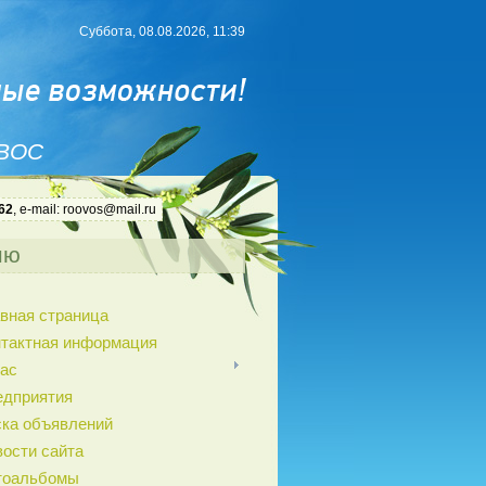
Суббота, 08.08.2026, 11:39
 ВОС
62
, e-mail: roovos@mail.ru
ню
вная страница
нтактная информация
ас
едприятия
ка объявлений
ости сайта
тоальбомы