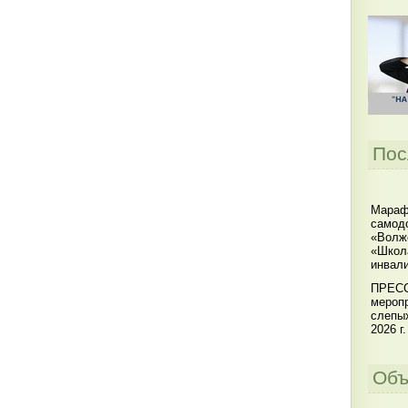
Пос
Мараф
самодо
«Волжс
«Школ
инвал
ПРЕСС
меропр
слепы
2026 г.
Объ