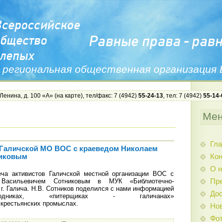
 региональная общественная организация
 Ленина, д. 100 «А» (
на карте
), тел/факс: 7 (4942)
55-24-13
, тел: 7 (4942)
55-14-
Ме
Гла
 Галичской МО ВОС с краеведом Николаем
Ко
никовым
О н
ча активистов Галичской местной организации ВОС с
 Васильевичем Сотниковым в МУК «Библиотечно-
Пр
г. Галича. Н.В. Сотников поделился с нами информацией
Дос
тходниках, «питерщиках - галичанах»
 крестьянских промыслах.
Нов
Фо