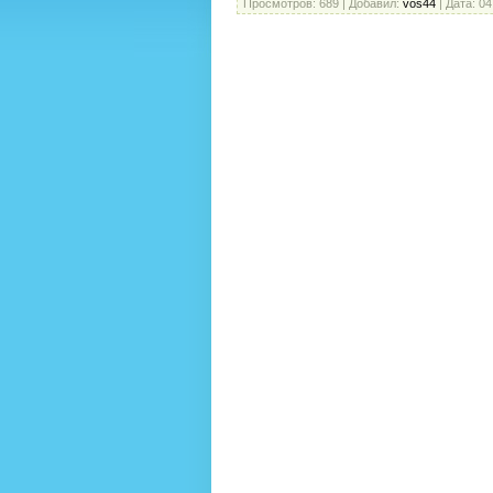
Просмотров:
689
|
Добавил:
vos44
|
Дата:
04