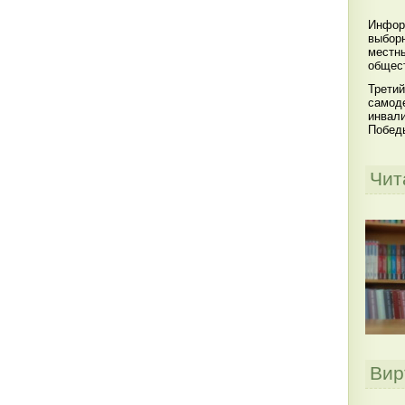
Инфор
выбор
местны
общест
Третий
самоде
инвал
Побед
Чит
Вир