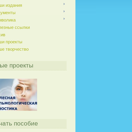
ши издания
кументы
мволика
лезные ссылки
хив
ши проекты
ше творчество
ые проекты
чать пособие