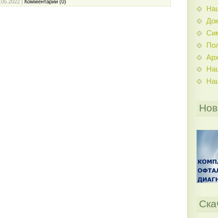
.05.2022
|
Комментарии (0)
На
До
Си
По
Ар
На
На
Нов
Ска