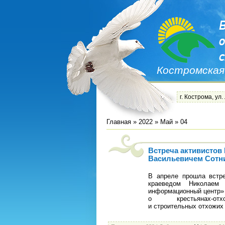
Костромская
г. Кострома, ул.
Главная
»
2022
»
Май
»
04
Встреча активистов
Васильевичем Сот
В апреле прошла встре
краеведом Николаем
информационный центр» 
о крестьянах-о
и строительных отхожих