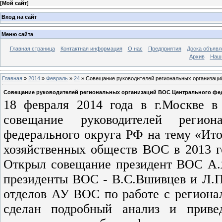
[
Мой сайт
]
Вход на сайт
Меню сайта
Главная страница
Контактная информация
О нас
Предприятия
Доска объявл
Архив
Наш
Главная
»
2014
»
Февраль
»
24
» Совещание руководителей региональных организаци
Совещание руководителей региональных организаций ВОС Центрального фе
18 февраля 2014 года в г.Москв
совещание руководителей регио
федерального округа РФ на тему «Ито
хозяйственных обществ ВОС в 2013 го
Открыл совещание президент ВОС А.
президенты ВОС - В.С.Вшивцев и Л.П
отделов АУ ВОС по работе с региона
сделан подробный анализ и приве