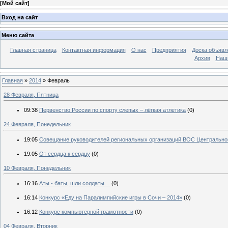
[
Мой сайт
]
Вход на сайт
Меню сайта
Главная страница
Контактная информация
О нас
Предприятия
Доска объявл
Архив
Наш
Главная
»
2014
»
Февраль
28 Февраля, Пятница
09:38
Первенство России по спорту слепых – лёгкая атлетика
(0)
24 Февраля, Понедельник
19:05
Совещание руководителей региональных организаций ВОС Центральног
19:05
От сердца к сердцу
(0)
10 Февраля, Понедельник
16:16
Аты - баты, шли солдаты…
(0)
16:14
Конкурс «Еду на Паралимпийские игры в Сочи – 2014»
(0)
16:12
Конкурс компьютерной грамотности
(0)
04 Февраля, Вторник