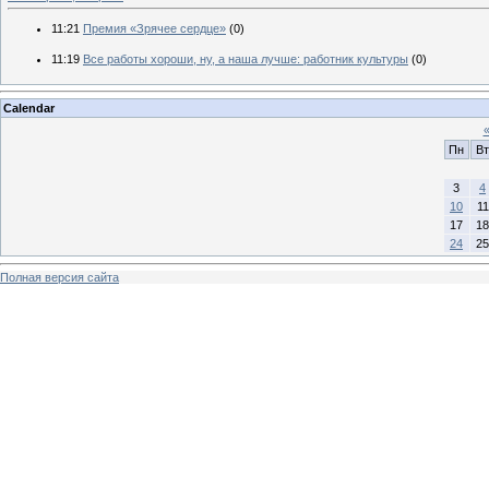
11:21
Премия «Зрячее сердце»
(0)
11:19
Все работы хороши, ну, а наша лучше: работник культуры
(0)
Calendar
Пн
Вт
3
4
10
11
17
18
24
25
Полная версия сайта