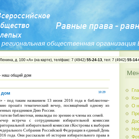
 региональная общественная организация
 Ленина, д. 100 «А» (
на карте
), тел/факс: 7 (4942)
55-24-13
, тел: 7 (4942)
55-14-
Ме
– наш общий дом
Гла
 дом
10:29
Ко
» - под таким названием 13 июня 2016 года в библиотеке-
ению прошёл тематический вечер, посвящённый одному из
О н
енных праздников Дню России.
Пр
атели библиотеки, инвалиды по зрению и члены их семей.
ечер встреча с сотрудниками избирательной комиссии
Дос
рриториальной избирательной комиссии г.Костромы к выборам
Нов
едерального Собрания Российской Федерации в единый День
016 года. Они рассказали об истории избирательного права в
Фо