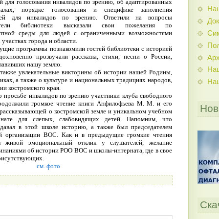
ий для голосования инвалидов по зрению, об адаптированных
На
алах, порядке голосования и специфике заполнения
ней для инвалидов по зрению. Ответили на вопросы
До
атели библиотеки высказали свои пожелания по
Си
упной среды для людей с ограниченными возможностями
 участках города и области.
По
ущие программы познакомили гостей библиотеки с историей
дохновенно прозвучали рассказы, стихи, песни о России,
Ар
славивших нашу землю.
На
 также увлекательные викторины об истории нашей Родины,
ках, а также о культуре и национальных традициях народов,
На
и костромского края.
о просьбе инвалидов по зрению участники клуба свободного
одолжили громкое чтение книги Анфилофьева М. М. и его
Нов
 рассказывающей о костромской земле и уникальном учебном
рнате для слепых, слабовидящих детей. Напомним, что
давал в этой школе историю, а также был председателем
ой организации ВОС. Как и в предыдущие громкие чтения
л живой эмоциональный отклик у слушателей, желание
инаниями об истории РОО ВОС и школы-интерната, где в свое
присутствующих.
см. фото
Ска