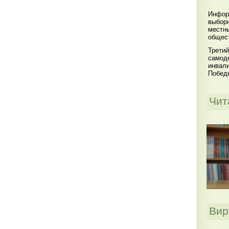
Инфор
выбор
местны
общест
Третий
самоде
инвал
Побед
Чит
Вир