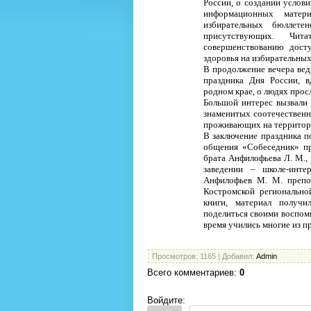
России, о создании услов
информационных матери
избирательных бюллете
присутствующих. Чит
совершенствованию дост
здоровья на избирательных
В продолжение вечера вед
праздника Дня России, в
родном крае, о людях про
Большой интерес вызвали
знаменитых соотечественни
проживающих на территори
В заключение праздника п
общения «Собеседник» пр
брата Анфилофьева Л. М.,
заведении – школе-инте
Анфилофьев М. М. препо
Костромской региональн
книги, материал получи
поделиться своими воспом
время учились многие из 
Просмотров
: 1165 |
Добавил
:
Admin
Всего комментариев
:
0
Войдите: