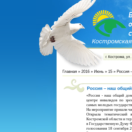
Костромская
г. Кострома, ул.
Главная
»
2016
»
Июнь
»
15
» Россия 
Россия – наш общий
«Россия - наш общий дом
центре инвалидов по зр
самых молодых государств
На мероприятие пришли чит
Открыла тематический в
Костромской области и те
в Государственную Думу Ф
голосования 18 сентября 2