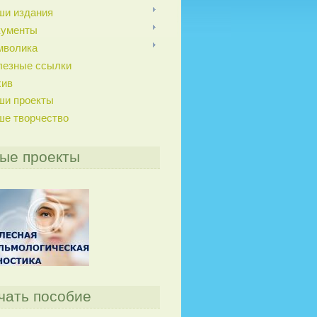
ши издания
кументы
мволика
лезные ссылки
хив
ши проекты
ше творчество
ые проекты
чать пособие