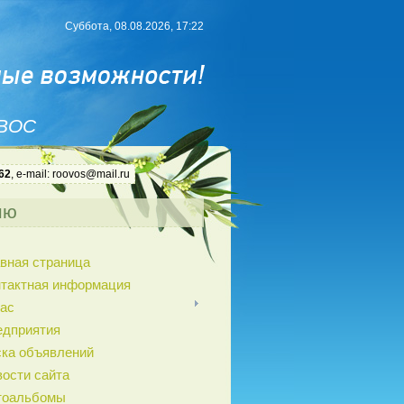
Суббота, 08.08.2026, 17:22
 ВОС
62
, e-mail: roovos@mail.ru
ню
вная страница
нтактная информация
ас
едприятия
ка объявлений
ости сайта
тоальбомы