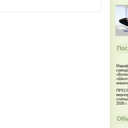
Пос
Мараф
самодо
«Волжс
«Школ
инвал
ПРЕСС
меропр
слепы
2026 г.
Объ