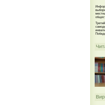
Инфор
выбор
местны
общест
Третий
самоде
инвал
Побед
Чит
Вир