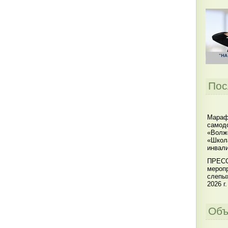
Пос
Мараф
самодо
«Волжс
«Школ
инвал
ПРЕСС
меропр
слепы
2026 г.
Объ