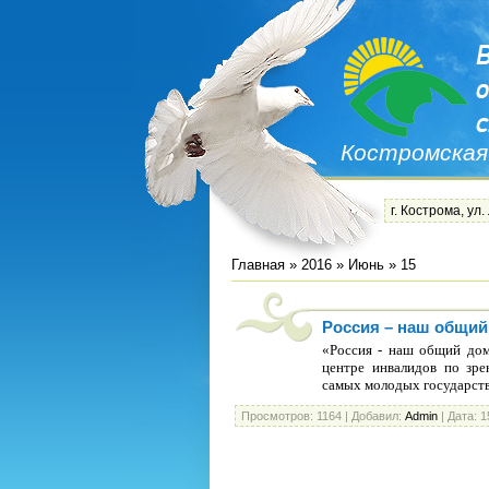
Костромская
г. Кострома, ул.
Главная
»
2016
»
Июнь
»
15
Россия – наш общий
«Россия - наш общий дом
центре инвалидов по зр
самых молодых государст
Просмотров:
1164
|
Добавил:
Admin
|
Дата:
1