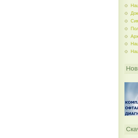
На
До
Си
По
Ар
На
На
Нов
Ска