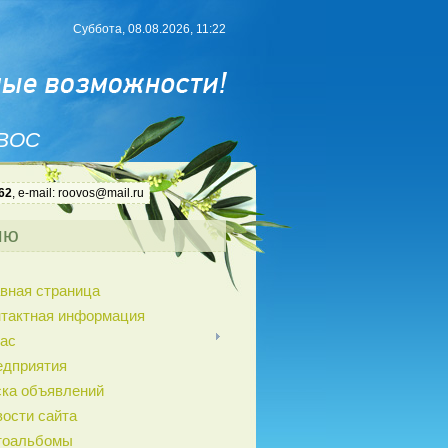
Суббота, 08.08.2026, 11:22
 ВОС
62
, e-mail: roovos@mail.ru
ню
вная страница
нтактная информация
ас
едприятия
ка объявлений
ости сайта
тоальбомы