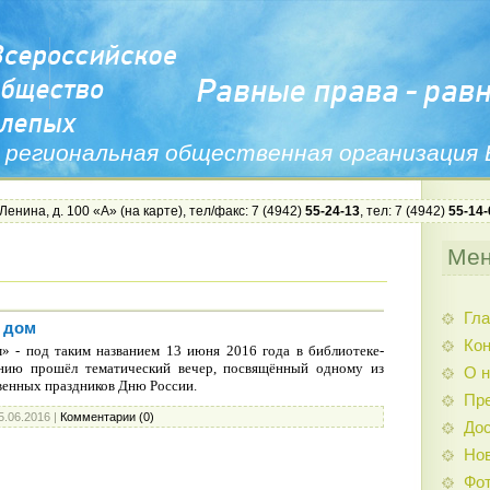
 региональная общественная организация
 Ленина, д. 100 «А» (
на карте
), тел/факс: 7 (4942)
55-24-13
, тел: 7 (4942)
55-14-
Ме
Гла
 дом
Ко
» - под таким названием 13 июня 2016 года в библиотеке-
ению прошёл тематический вечер, посвящённый одному из
О н
венных праздников Дню России.
Пр
5.06.2016
|
Комментарии (0)
Дос
Нов
Фо