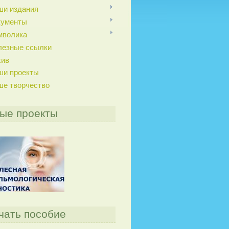
ши издания
кументы
мволика
лезные ссылки
хив
ши проекты
ше творчество
ые проекты
чать пособие