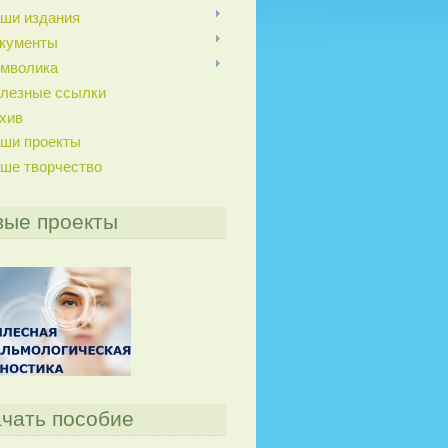
ши издания
кументы
мволика
лезные ссылки
хив
ши проекты
ше творчество
вые проекты
чать пособие