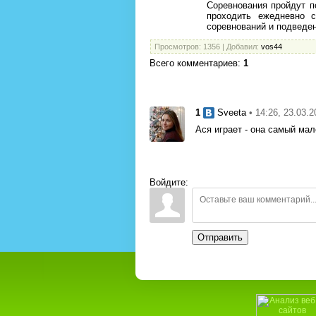
Соревнования пройдут п
проходить ежедневно 
соревнований и подведени
Просмотров
: 1356 |
Добавил
:
vos44
Всего комментариев
:
1
1
• 14:26, 23.03.
Sveeta
Ася играет - она самый мал
Войдите:
Отправить