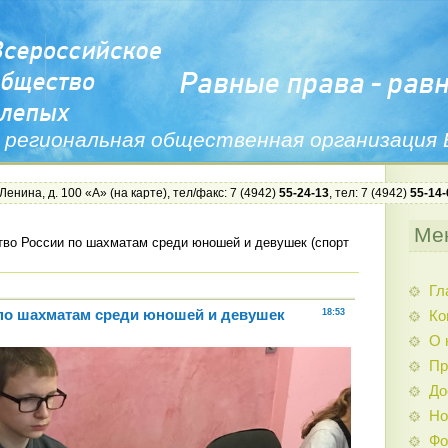
 региональная общественная организация
 Ленина, д. 100 «А» (
на карте
), тел/факс: 7 (4942)
55-24-13
, тел: 7 (4942)
55-14-
Ме
во России по шахматам среди юношей и девушек (спорт
Гл
по шахматам среди юношей и девушек
18:53
Ко
О 
Пр
До
Но
Фо