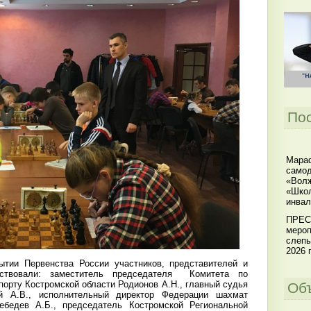
По
Мараф
самод
«Волж
«Школ
инвал
ПРЕС
мероп
слепы
2026 г
ытии Первенства России участников, представителей и
тствовали: заместитель председателя Комитета по
порту Костромской области Родионов А.Н., главный судья
Об
ий А.В., исполнительный директор Федерации шахмат
ебедев А.Б., председатель Костромской Региональной