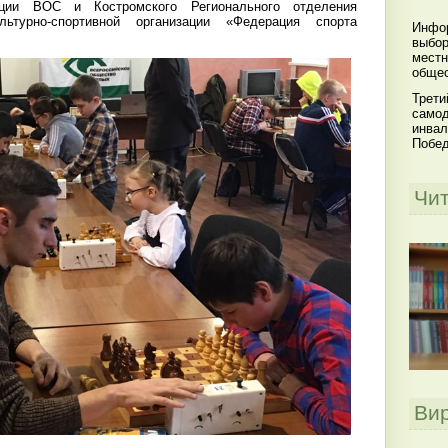
ации ВОС и Костромского Регионального отделения
льтурно-спортивной организации «Федерация спорта
Инфор
выбор
местн
общес
Трети
самод
инвал
Побе
Чи
Ви