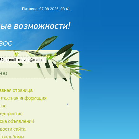
Пятница, 07.08.2026, 08:41
 ВОС
62
, e-mail: roovos@mail.ru
ню
авная страница
нтактная информация
нас
едприятия
ска объявлений
вости сайта
тоальбомы