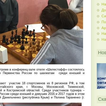
На
До
Си
По
Ар
На
На
Но
остроме в конференц-зале отеля «Шелестофф» состоялось
ие Первенства России по шахматам среди юношей и
мают участие 18 спортсменов из 8 регионов РФ, в том
айского края, г. Москвы, Московской, Тюменской,
ой и Костромской областей. Среди участников турнира –
оссии среди юношей и девушек 2016 и 2017 годов в этом
 Данильченко (республика Крым) и Полина Тараненко (г.
Ска