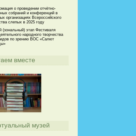
мация о проведении отчётно-
ных собраний и конференций в
ых организациях Всероссийского
тва слепых в 2025 году
й (зональный) этап Фестиваля
еятельного народного творчества
идов по зрению ВОС «Салют
ды»
таем вместе
ртуальный музей