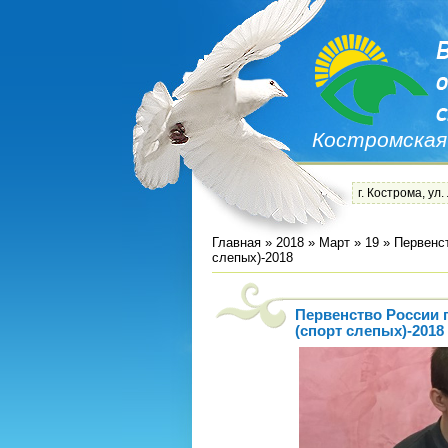
Костромская
г. Кострома, ул.
Главная
»
2018
»
Март
»
19
» Первенст
слепых)-2018
Первенство России 
(спорт слепых)-2018