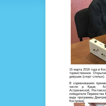
15 марта 2018 года в К
торжественное Открыт
девушек (спорт слепых).
В соревнованиях прини
числе: р. Крым, Алт
Астраханской, Ростовск
победители Первенства Р
виде программы Дмитрий
Кострома).