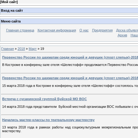
[
Мой сайт
]
Вход на сайт
Меню сайта
Главная страница
Контактная информация
О нас
Предприятия
Доска объявл
Архив
Наш
Главная
»
2018
»
Март
»
19
Первенство России по шахматам среди юношей и девушек (спорт слепых)-2018 г
В Костроме в конференц-зале отеля «Шелестофф» продолжается Первенство Росси
Первенство России по шахматам среди юношей и девушек (спорт слепых)-201
15 марта 2018 года в Костроме в конференц-зале отеля «Шелестофф» состоялось 
Встреча с сусанинской группой Буйской МО ВОС
14 марта 2018 года представители Буйской местной организации ВОС побывали с о
Начались мастер-классы по театральному мастерству
13 марта 2018 года в рамках работы над социокультурным межрегиональным про
мастерству.