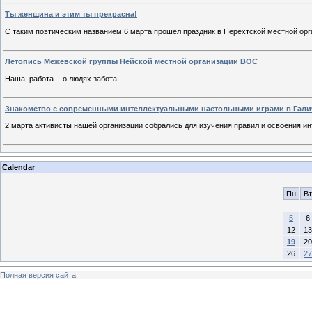
Ты женщина и этим ты прекрасна!
С таким поэтическим названием 6 марта прошёл праздник в Нерехтской местной о
Летопись Межевской группы Нейской местной организации ВОС
Наша работа - о людях забота.
Знакомство с современными интеллектуальными настольными играми в Гал
2 марта активисты нашей организации собрались для изучения правил и освоения ин
Calendar
Пн
Вт
5
6
12
13
19
20
26
27
Полная версия сайта