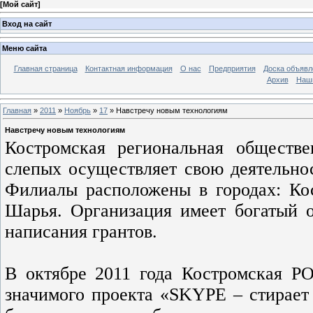
[
Мой сайт
]
Вход на сайт
Меню сайта
Главная страница
Контактная информация
О нас
Предприятия
Доска объявл
Архив
Наш
Главная
»
2011
»
Ноябрь
»
17
» Навстречу новым технологиям
Навстречу новым технологиям
Костромская региональная обществе
слепых осуществляет свою деятельнос
Филиалы расположены в городах: Кос
Шарья. Организация имеет богатый 
написания грантов.
В октябре 2011 года Костромская Р
значимого проекта «SKYPE – стирает