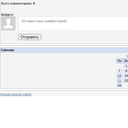
Всего комментариев
:
0
Войдите:
Отправить
Calendar
Пн
Вт
1
7
8
14
15
21
22
28
Полная версия сайта