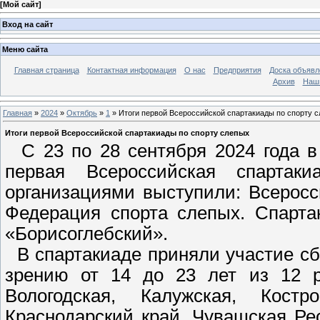
[
Мой сайт
]
Вход на сайт
Меню сайта
Главная страница
Контактная информация
О нас
Предприятия
Доска объявл
Архив
Наш
Главная
»
2024
»
Октябрь
»
1
» Итоги первой Всероссийской спартакиады по спорту 
Итоги первой Всероссийской спартакиады по спорту слепых
С 23 по 28 сентября 2024 года в
первая Всероссийская спартак
организациями выступили: Всерос
Федерация спорта слепых. Спарта
«Борисоглебский».
В спартакиаде приняли участие с
зрению от 14 до 23 лет из 12 ре
Вологодская, Калужская, Костр
Краснодарский край, Чувашская Ре