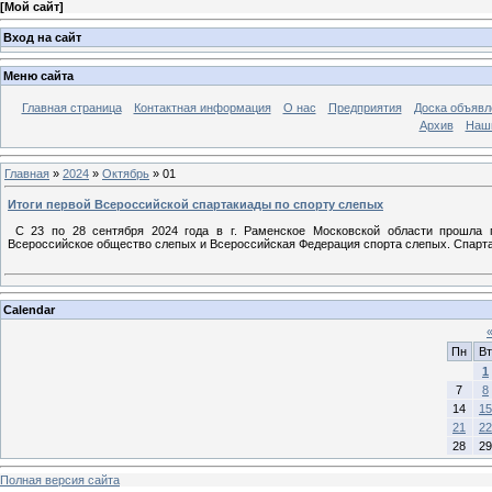
[
Мой сайт
]
Вход на сайт
Меню сайта
Главная страница
Контактная информация
О нас
Предприятия
Доска объявл
Архив
Наш
Главная
»
2024
»
Октябрь
»
01
Итоги первой Всероссийской спартакиады по спорту слепых
С 23 по 28 сентября 2024 года в г. Раменское Московской области прошла п
Всероссийское общество слепых и Всероссийская Федерация спорта слепых. Спарта
Calendar
Пн
Вт
1
7
8
14
15
21
22
28
29
Полная версия сайта