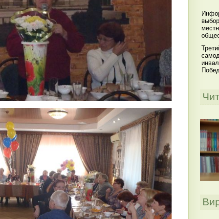
Инфор
выбор
местн
общес
Трети
самод
инвал
Побе
Чи
Ви