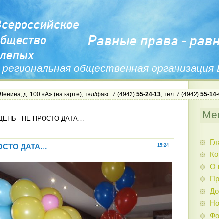
 региональная общественная организация
 Ленина, д. 100 «А» (
на карте
), тел/факс: 7 (4942)
55-24-13
, тел: 7 (4942)
55-14-
Ме
ДЕНЬ - НЕ ПРОСТО ДАТА…
Гл
РОСТО ДАТА…
15:24
Ко
О 
Пр
До
Но
Фо