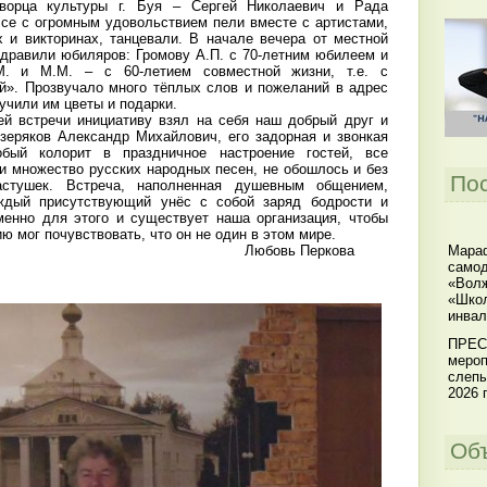
Дворца культуры г. Буя – Сергей Николаевич и Рада
се с огромным удовольствием пели вместе с артистами,
х и викторинах, танцевали. В начале вечера от местной
дравили юбиляров: Громову А.П. с 70-летним юбилеем и
. и М.М. – с 60-летием совместной жизни, т.е. с
й». Прозвучало много тёплых слов и пожеланий в адрес
учили им цветы и подарки.
встречи инициативу взял на себя наш добрый друг и
зеряков Александр Михайлович, его задорная и звонкая
обый колорит в праздничное настроение гостей, все
и множество русских народных песен, не обошлось и без
По
стушек. Встреча, наполненная душевным общением,
ждый присутствующий унёс с собой заряд бодрости и
менно для этого и существует наша организация, чтобы
ю мог почувствовать, что он не один в этом мире.
Мараф
вь Перкова
самод
«Волж
«Школ
инвал
ПРЕС
мероп
слепы
2026 г
Об