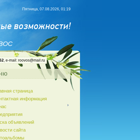
Пятница, 07.08.2026, 01:19
 ВОС
62
, e-mail: roovos@mail.ru
ню
авная страница
нтактная информация
нас
едприятия
ска объявлений
вости сайта
тоальбомы