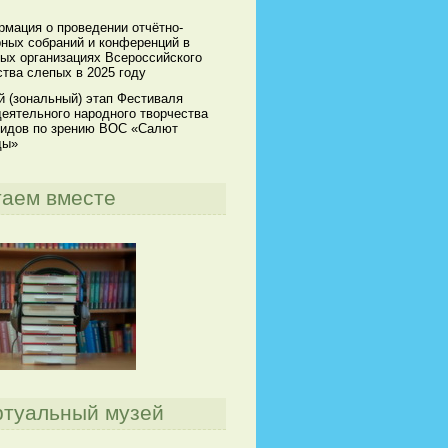
мация о проведении отчётно-
ных собраний и конференций в
ых организациях Всероссийского
тва слепых в 2025 году
й (зональный) этап Фестиваля
еятельного народного творчества
идов по зрению ВОС «Салют
ды»
таем вместе
ртуальный музей