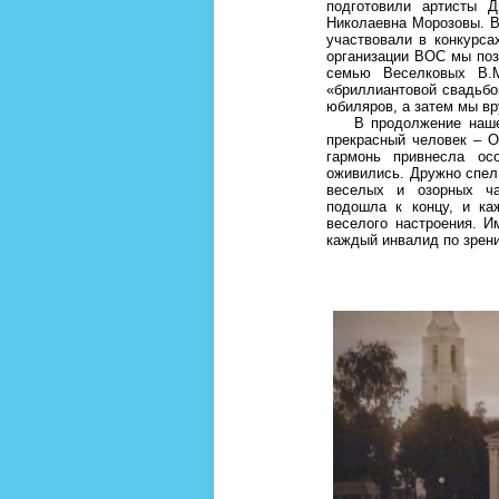
подготовили артисты 
Николаевна Морозовы. В
участвовали в конкурса
организации ВОС мы поз
семью Веселковых В.М
«бриллиантовой свадьбо
юбиляров, а затем мы вр
В продолжение нашей 
прекрасный человек – О
гармонь привнесла ос
оживились. Дружно спел
веселых и озорных ча
подошла к концу, и ка
веселого настроения. И
каждый инвалид по зрени
Любо