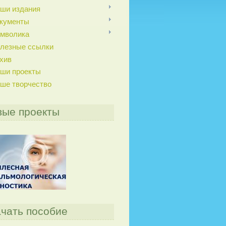
ши издания
кументы
мволика
лезные ссылки
хив
ши проекты
ше творчество
вые проекты
чать пособие