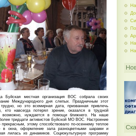
На
До
Си
По
Ар
На
На
Но
 Буйская местная организация ВОС собрала своих
вание Международного дня слепых. Праздничным этот
 трудно, но это всемирная дата, призванная привлечь
, кто навсегда потерял зрение, оказался в трудной
и, возможно, нуждается в помощи ближнего. На наше
более тридцати активистов Буйской МО ВОС. Настроение
о прекрасным, этому способствовало по-осеннему теплое
Ска
е в окна, оформление зала разноцветными шарами и
рая лилась из динамиков. Социокультурную программу