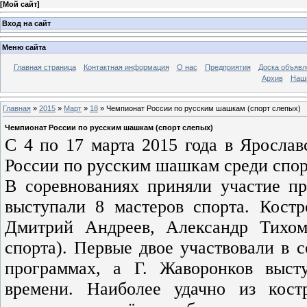
[
Мой сайт
]
Вход на сайт
Меню сайта
Главная страница
Контактная информация
О нас
Предприятия
Доска объявл
Архив
Наш
Главная
»
2015
»
Март
»
18
» Чемпионат России по русским шашкам (спорт слепых)
Чемпионат России по русским шашкам (спорт слепых)
С 4 по 17 марта 2015 года в Ярослав
России по русским шашкам среди спор
В соревнованиях приняли участие пр
выступали 8 мастеров спорта. Костр
Дмитрий Андреев, Александр Тихом
спорта). Первые двое участвовали в 
программах, а Г. Жаворонков выст
времени. Наиболее удачно из кос