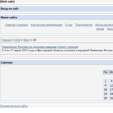
[
Мой сайт
]
Вход на сайт
Меню сайта
Главная страница
Контактная информация
О нас
Предприятия
Доска объявл
Архив
Наш
Главная
»
2015
»
Март
»
18
Чемпионат России по русским шашкам (спорт слепых)
С 4 по 17 марта 2015 года в Ярославской области состоялся очередной Чемпионат Росси
Calendar
Пн
Вт
2
3
9
10
16
17
23
24
30
31
Полная версия сайта