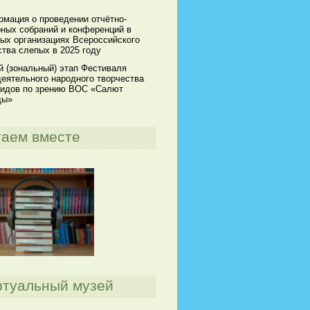
мация о проведении отчётно-
ных собраний и конференций в
ых организациях Всероссийского
тва слепых в 2025 году
й (зональный) этап Фестиваля
еятельного народного творчества
идов по зрению ВОС «Салют
ды»
таем вместе
ртуальный музей