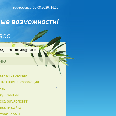
Воскресенье, 09.08.2026, 16:16
 ВОС
62
, e-mail: roovos@mail.ru
ню
авная страница
нтактная информация
нас
едприятия
ска объявлений
вости сайта
тоальбомы