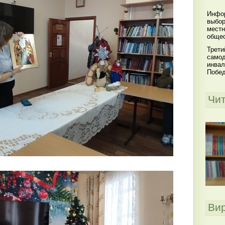
Инфор
выбор
местн
общес
Трети
самод
инвал
Побе
Чи
Ви