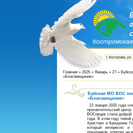
Костромская
г. Кострома, ул.
Главная
»
2025
»
Январь
»
27
» Буйска
«Благовещение»
Буйская МО ВОС пос
«Благовещение»
22 января 2025 года чл
просветительский центр
ВОСовцев стала доброй т
года. В этом году темой
Христово и Крещение Го
который интересно и 
праздников, ответил на 