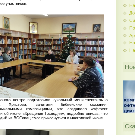
 ее участников.
На
До
Си
По
Ар
На
На
Но
вного центра подготовили кукольный мини-спектакль о
ва Христова, зачитали библейские сказания,
зыкальными композициями, что создавало «эффект
ли об иконе «Крещения Господня», подробно описав, что
ждый из ВОСовец смог прикоснуться к многоликой иконе.
Ска