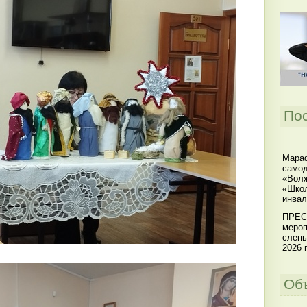
По
Мараф
самод
«Волж
«Школ
инвал
ПРЕС
мероп
слепы
2026 г
Об