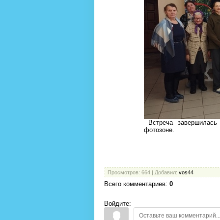
Встреча завершилась 
фотозоне.
Просмотров
: 664 |
Добавил
:
vos44
Всего комментариев
:
0
Войдите: