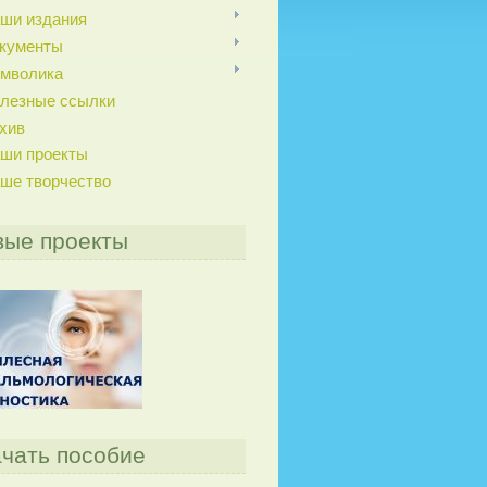
ши издания
кументы
мволика
лезные ссылки
хив
ши проекты
ше творчество
вые проекты
чать пособие