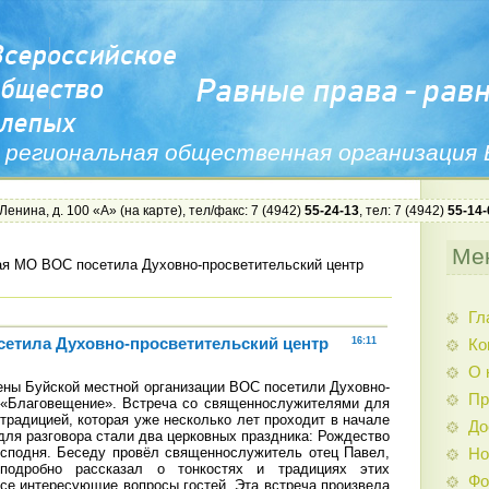
 региональная общественная организация
 Ленина, д. 100 «А» (
на карте
), тел/факс: 7 (4942)
55-24-13
, тел: 7 (4942)
55-14-
Ме
я МО ВОС посетила Духовно-просветительский центр
Гл
етила Духовно-просветительский центр
16:11
Ко
О 
ены Буйской местной организации ВОС посетили Духовно-
Пр
 «Благовещение». Встреча со священнослужителями для
радицией, которая уже несколько лет проходит в начале
До
 для разговора стали два церковных праздника: Рождество
сподня. Беседу провёл священнослужитель отец Павел,
Но
подробно рассказал о тонкостях и традициях этих
Фо
все интересующие вопросы гостей. Эта встреча произвела