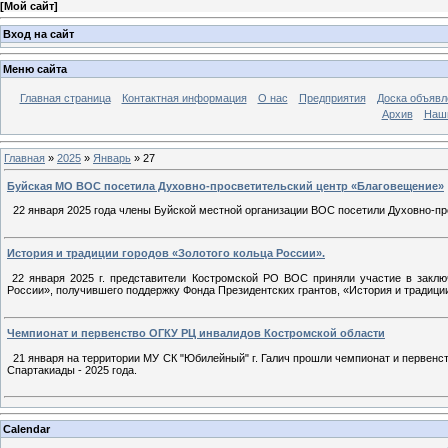
[
Мой сайт
]
Вход на сайт
Меню сайта
Главная страница
Контактная информация
О нас
Предприятия
Доска объявл
Архив
Наш
Главная
»
2025
»
Январь
»
27
Буйская МО ВОС посетила Духовно-просветительский центр «Благовещение»
22 января 2025 года члены Буйской местной организации ВОС посетили Духовно-пр
История и традиции городов «Золотого кольца России».
22 января 2025 г. представители Костромской РО ВОС приняли участие в заклю
России», получившего поддержку Фонда Президентских грантов, «История и традиции
Чемпионат и первенство ОГКУ РЦ инвалидов Костромской области
21 января на территории МУ СК "Юбилейный" г. Галич прошли чемпионат и первенс
Спартакиады - 2025 года.
Calendar