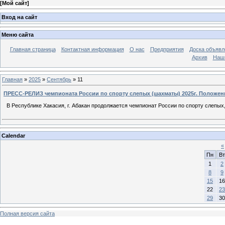
[
Мой сайт
]
Вход на сайт
Меню сайта
Главная страница
Контактная информация
О нас
Предприятия
Доска объявл
Архив
Наш
Главная
»
2025
»
Сентябрь
»
11
ПРЕСС-РЕЛИЗ чемпионата России по спорту слепых (шахматы) 2025г. Положени
В Республике Хакасия, г. Абакан продолжается чемпионат России по спорту слепых,
Calendar
«
Пн
Вт
1
2
8
9
15
16
22
23
29
30
Полная версия сайта