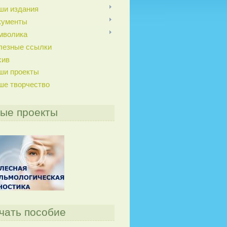
ши издания
кументы
мволика
лезные ссылки
хив
ши проекты
ше творчество
ые проекты
чать пособие