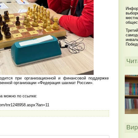
Инфор
выбор
местн
общес
Третий
самод
инвал
Побед
Чит
одится при организационной и финансовой поддержке
енной организации «Федерация шахмат России».
а можно по ссылке:
.com/tnr1248958.aspx?lan=11
Вир