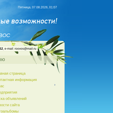
Пятница, 07.08.2026, 01:07
 ВОС
62
, e-mail: roovos@mail.ru
ню
авная страница
нтактная информация
нас
едприятия
ска объявлений
вости сайта
тоальбомы