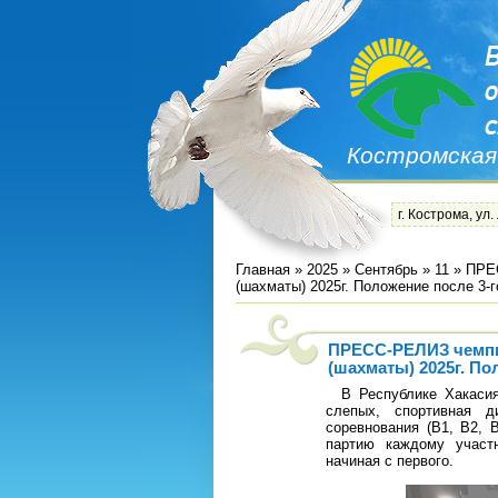
Костромская
г. Кострома, ул.
Главная
»
2025
»
Сентябрь
»
11
» ПРЕС
(шахматы) 2025г. Положение после 3-г
ПРЕСС-РЕЛИЗ чемпи
(шахматы) 2025г. По
В Республике Хакасия,
слепых, спортивная 
соревнования (В1, В2, 
партию каждому участ
начиная с первого.