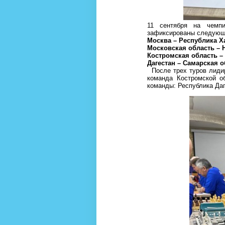
11 сентября на чемпи
зафиксированы следующ
Москва – Республика Ха
Московская область – Н
Костромская область – 
Дагестан – Самарская об
После трех туров лидир
команда Костромской о
команды: Республика Даг