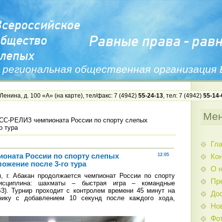
 региональная общественная организация
 Ленина, д. 100 «А» (
на карте
), тел/факс: 7 (4942)
55-24-13
, тел: 7 (4942)
55-14-
Ме
С-РЕЛИЗ чемпионата России по спорту слепых
о тура
Гл
оната России по спорту слепых
12:05
Ко
ложение после 3-го тура
О 
 г. Абакан продолжается чемпионат России по спорту
Пр
дисциплина: шахматы – быстрая игра – командные
В3). Турнир проходит с контролем времени 45 минут на
До
нику с добавлением 10 секунд после каждого хода,
Но
Фо