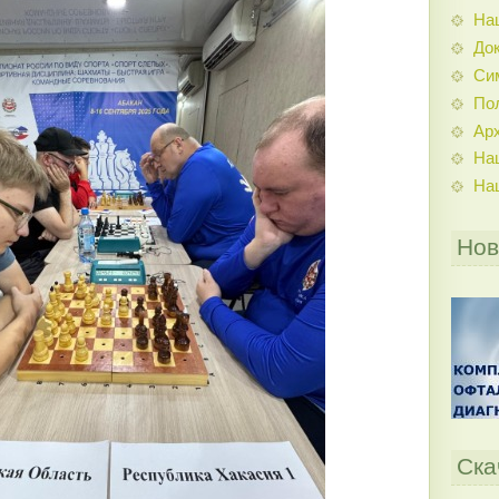
На
До
Си
По
Ар
На
На
Нов
Ска