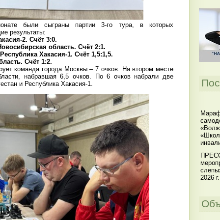
онате были сыграны партии 3-го тура, в которых
ие результаты:
касия-2. Счёт 3:0.
овосибирская область. Счёт 2:1.
Республика Хакасия-1. Счёт 1,5:1,5.
ласть. Счёт 1:2.
ует команда города Москвы – 7 очков. На втором месте
бласти, набравшая 6,5 очков. По 6 очков набрали две
Пос
естан и Республика Хакасия-1.
Мараф
самод
«Волж
«Школ
инвал
ПРЕСС
мероп
слепы
2026 г.
Объ