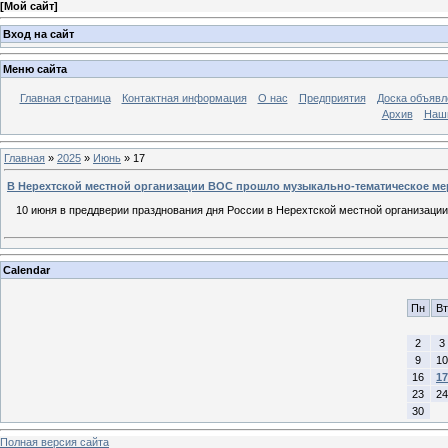
[
Мой сайт
]
Вход на сайт
Меню сайта
Главная страница
Контактная информация
О нас
Предприятия
Доска объявл
Архив
Наш
Главная
»
2025
»
Июнь
»
17
В Нерехтской местной организации ВОС прошло музыкально-тематическое ме
10 июня в преддверии празднования дня России в Нерехтской местной организаци
Calendar
Пн
Вт
2
3
9
10
16
17
23
24
30
Полная версия сайта