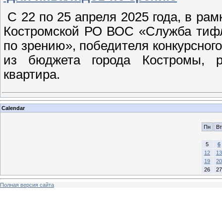
С 22 по 25 апреля 2025 года, в ра
Костромской РО ВОС «Служба тифл
по зрению», победителя конкурсног
из бюджета города Костромы, ра
квартира.
Calendar
Пн
Вт
5
6
12
13
19
20
26
27
Полная версия сайта