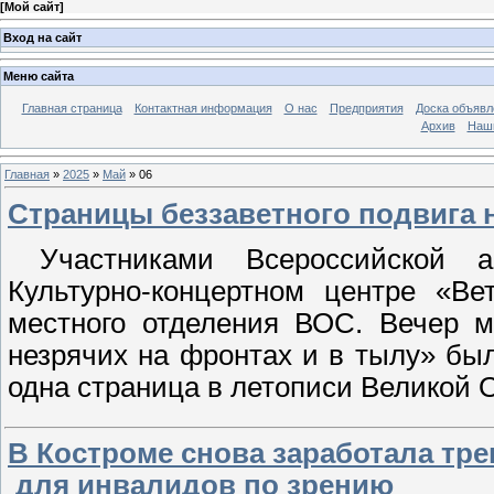
[
Мой сайт
]
Вход на сайт
Меню сайта
Главная страница
Контактная информация
О нас
Предприятия
Доска объявл
Архив
Наш
Главная
»
2025
»
Май
»
06
Страницы беззаветного подвига н
Участниками Всероссийской ак
Культурно-концертном центре «Ве
местного отделения ВОС. Вечер м
незрячих на фронтах и в тылу» бы
одна страница в летописи Великой 
В Костроме снова заработала тр
для инвалидов по зрению