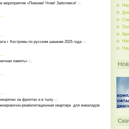
ое мероприятие «Помним! Чтим! Заботимся!
(0)
На
До
Си
По
Ар
На
ата г. Костромы по русским шашкам 2025 года
(0)
На
нечная память»
(0)
Нов
 незрячих на фронтах и в тылу
(0)
ренировочно-реабилитационная квартира для инвалидов
Ска