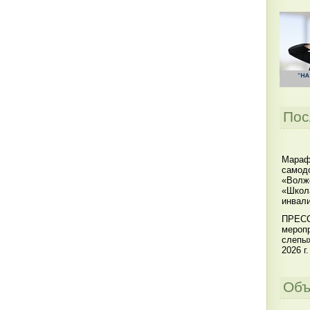
Пос
Мараф
самодо
«Волжс
«Школ
инвал
ПРЕСС
меропр
слепы
2026 г.
Объ