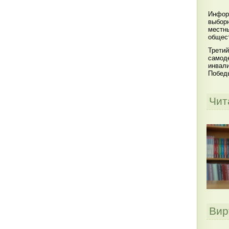
Инфор
выбор
местны
общест
Третий
самоде
инвал
Побед
Чит
Вир