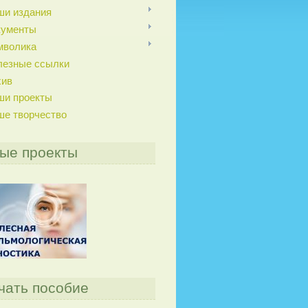
ши издания
кументы
мволика
лезные ссылки
хив
ши проекты
ше творчество
ые проекты
чать пособие