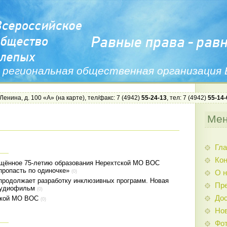
 региональная общественная организация
 Ленина, д. 100 «А» (
на карте
), тел/факс: 7 (4942)
55-24-13
, тел: 7 (4942)
55-14-
Ме
Гла
Ко
щённое 75-летию образования Нерехтской МО ВОС
 пропасть по одиночке»
О н
(0)
продолжает разработку инклюзивных программ. Новая
Пр
аудиофильм
(0)
Дос
ской МО ВОС
(0)
Нов
Фо