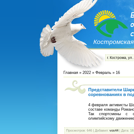
Костромская
г. Кострома, ул.
Главная
»
2022
»
Февраль
»
16
Представители Шар
соревнованиях в п
4 февраля активисты Ш
составе команды Романо
Так спортсмены с ог
олимпийскому движению
Просмотров:
646
|
Добавил:
vos44
|
Дата:
16