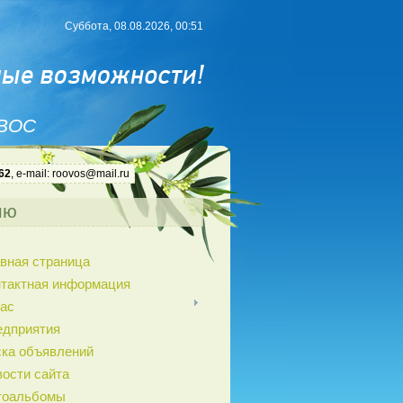
Суббота, 08.08.2026, 00:51
 ВОС
62
, e-mail: roovos@mail.ru
ню
вная страница
нтактная информация
ас
едприятия
ка объявлений
ости сайта
тоальбомы