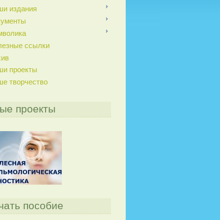
ши издания
кументы
мволика
лезные ссылки
хив
ши проекты
ше творчество
ые проекты
чать пособие