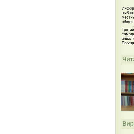
Инфор
выбор
местны
общест
Третий
самоде
инвал
Побед
Чит
Вир