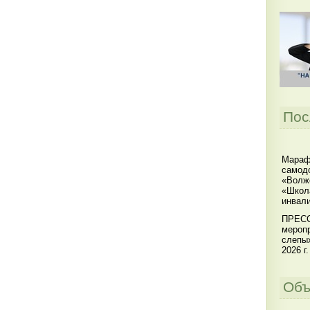
Пос
Мараф
самодо
«Волжс
«Школ
инвал
ПРЕСС
меропр
слепы
2026 г.
Объ