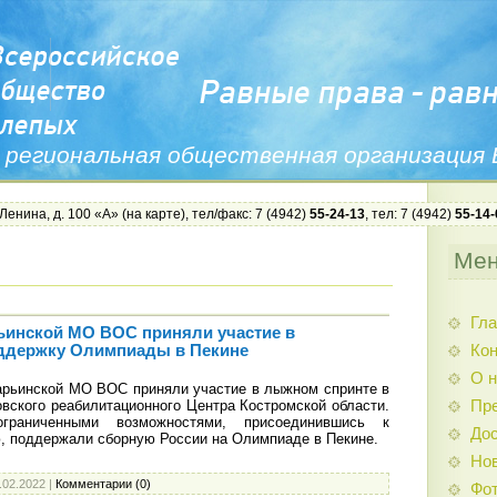
 региональная общественная организация
 Ленина, д. 100 «А» (
на карте
), тел/факс: 7 (4942)
55-24-13
, тел: 7 (4942)
55-14-
Ме
Гла
ьинской МО ВОС приняли участие в
Ко
оддержку Олимпиады в Пекине
О н
арьинской МО ВОС приняли участие в лыжном спринте в
вского реабилитационного Центра Костромской области.
Пр
раниченными возможностями, присоединившись к
Дос
, поддержали сборную России на Олимпиаде в Пекине.
Нов
.02.2022
|
Комментарии (0)
Фо