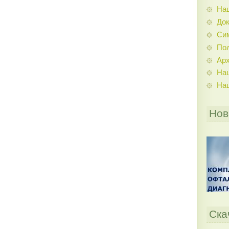
На
До
Си
По
Ар
На
На
Нов
Ска