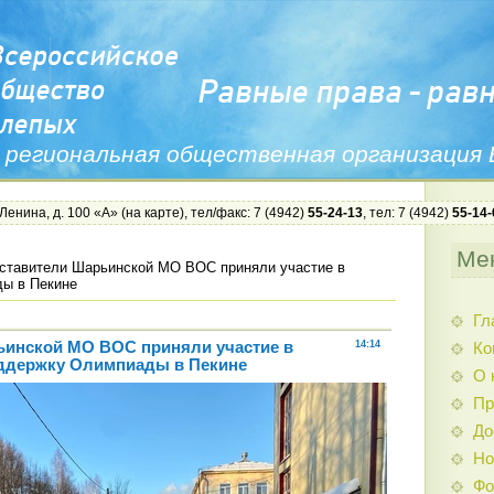
 региональная общественная организация
 Ленина, д. 100 «А» (
на карте
), тел/факс: 7 (4942)
55-24-13
, тел: 7 (4942)
55-14-
Ме
ставители Шарьинской МО ВОС приняли участие в
ды в Пекине
Гл
ьинской МО ВОС приняли участие в
14:14
Ко
оддержку Олимпиады в Пекине
О 
Пр
До
Но
Фо