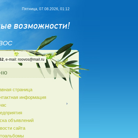
Пятница, 07.08.2026, 01:12
 ВОС
62
, e-mail: roovos@mail.ru
ню
авная страница
нтактная информация
нас
едприятия
ска объявлений
вости сайта
тоальбомы