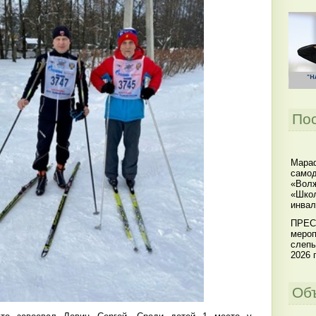
По
Мараф
самод
«Волж
«Школ
инвал
ПРЕС
мероп
слепы
2026 г
Об