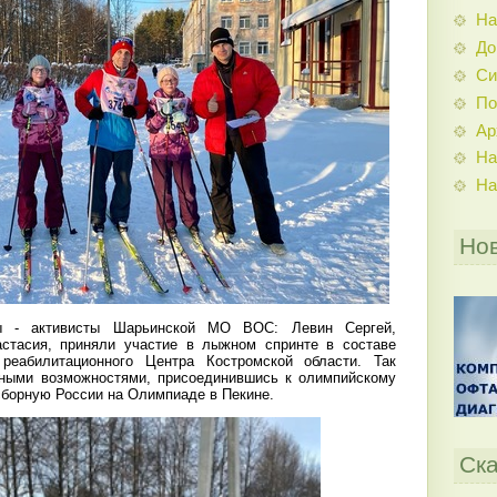
На
До
Си
По
Ар
На
На
Но
ы - активисты Шарьинской МО ВОС: Левин Сергей,
стасия, приняли участие в лыжном спринте в составе
реабилитационного Центра Костромской области. Так
нными возможностями, присоединившись к олимпийскому
борную России на Олимпиаде в Пекине.
Ска