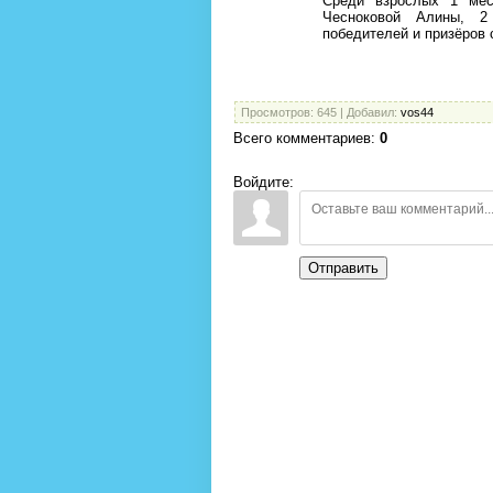
Среди взрослых 1 мес
Чесноковой Алины, 2
победителей и призёров
По информа
Просмотров
: 645 |
Добавил
:
vos44
Всего комментариев
:
0
Войдите:
Отправить