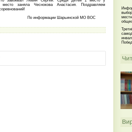
то завоевал Левин Сергей. Среди детей 1 место у
 место заняла Чеснокова Анастасия. Поздравляем
Инфор
 соревнований!
выбор
местн
ции Шарьинской МО ВОС
общес
Трети
самод
инвал
Побе
Чи
Ви