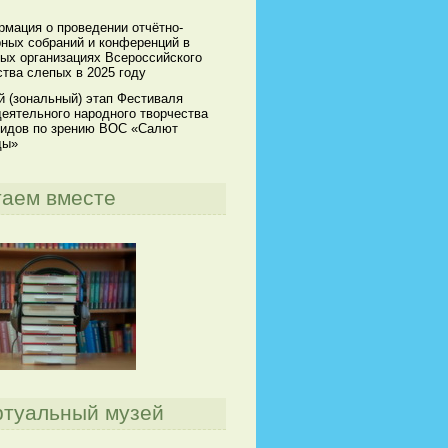
мация о проведении отчётно-
ных собраний и конференций в
ых организациях Всероссийского
тва слепых в 2025 году
й (зональный) этап Фестиваля
еятельного народного творчества
идов по зрению ВОС «Салют
ды»
таем вместе
ртуальный музей