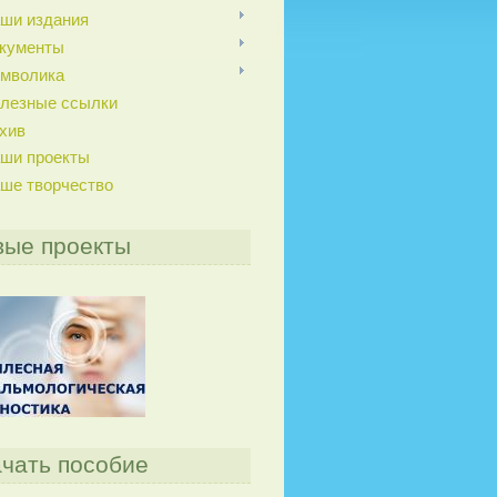
ши издания
кументы
мволика
лезные ссылки
хив
ши проекты
ше творчество
вые проекты
чать пособие