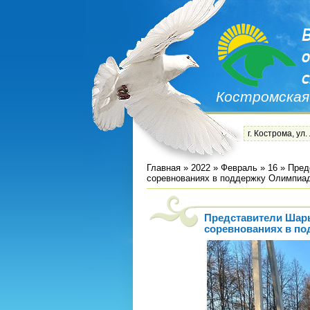
Костромская
г. Кострома, ул.
Главная
»
2022
»
Февраль
»
16
» Пред
соревнованиях в поддержку Олимпиа
Представители Шар
соревнованиях в п