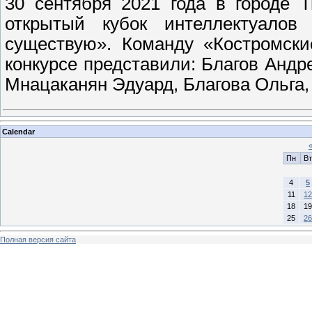
30 сентября 2021 года в городе 
открытый кубок интеллектуало
существую». Команду «Костромск
конкурсе представили: Благов Анд
Мнацаканян Эдуард, Благова Ольга
Calendar
Пн
Вт
4
5
11
12
18
19
25
26
Полная версия сайта