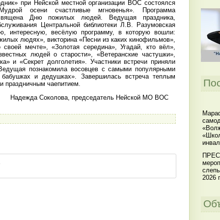
одник» при Нейской местной организации ВОС состоялся
Мудрой осени счастливые мгновенья». Программа
священа Дню пожилых людей. Ведущая праздника,
служивания Центральной библиотеки Л.В. Разумовская
ю, интересную, весёлую программу, в которую вошли:
жилых людях», викторина «Песни из каких кинофильмов»,
своей мечте», «Золотая середина», Угадай, кто вёл»,
вестных людей о старости», «Ветеранские частушки»,
ка» и «Секрет долголетия». Участники встречи приняли
 Ведущая познакомила восовцев с самыми популярными
 бабушках и дедушках». Завершилась встреча теплым
По
 и праздничным чаепитием.
ва, председатель Нейской МО ВОС
Мараф
самод
«Волж
«Школ
инвал
ПРЕС
мероп
слепы
2026 г
Об