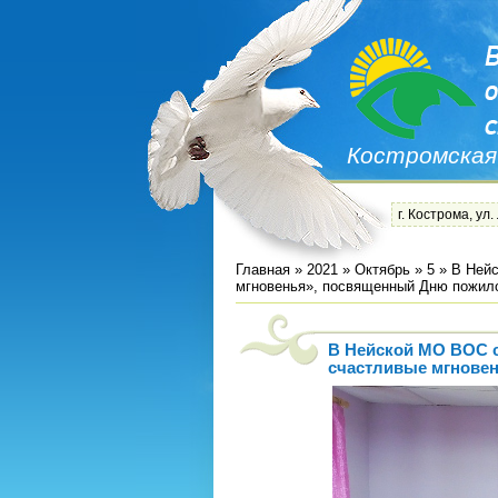
Костромская
г. Кострома, ул.
Главная
»
2021
»
Октябрь
»
5
» В Нейс
мгновенья», посвященный Дню пожило
В Нейской МО ВОС с
счастливые мгнове