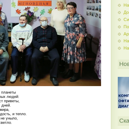
На
До
Си
По
Ар
На
На
Но
е планеты
лых людей:
ст приветы,
 дней.
мира,
дость, и тепло.
 не уныло,
Ска
светло.