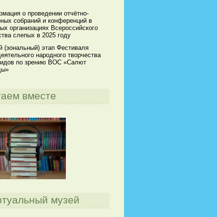
мация о проведении отчётно-
ных собраний и конференций в
ых организациях Всероссийского
тва слепых в 2025 году
й (зональный) этап Фестиваля
еятельного народного творчества
идов по зрению ВОС «Салют
ды»
таем вместе
ртуальный музей