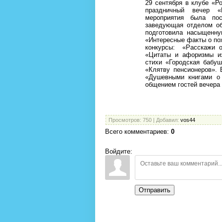
29 сентября в клубе «Р
праздничный вечер «
мероприятия была по
заведующая отделом об
подготовила насыщенну
«Интересные факты о по
конкурсы: «Расскажи о 
«Цитаты и афоризмы из
стихи «Городская бабуш
«Клятву пенсионеров».
«Душевными книгами о
общением гостей вечера
Надежда Соколо
Просмотров
: 750 |
Добавил
:
vos44
Всего комментариев
:
0
Войдите:
Отправить