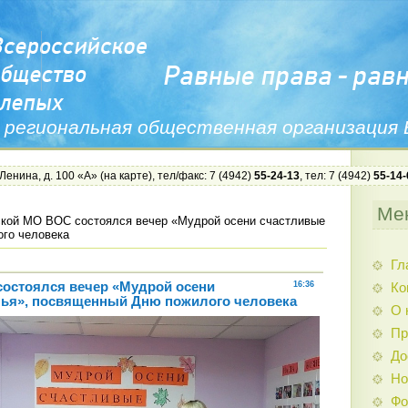
 региональная общественная организация
 Ленина, д. 100 «А» (
на карте
), тел/факс: 7 (4942)
55-24-13
, тел: 7 (4942)
55-14-
Ме
кой МО ВОС состоялся вечер «Мудрой осени счастливые
го человека
Гл
остоялся вечер «Мудрой осени
16:36
Ко
нья», посвященный Дню пожилого человека
О 
Пр
До
Но
Фо