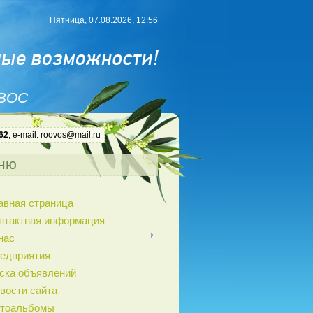
Пятница, 07.08.2026, 12:56
 ВОС
62
, e-mail: roovos@mail.ru
ню
авная страница
нтактная информация
нас
едприятия
ска объявлений
вости сайта
тоальбомы