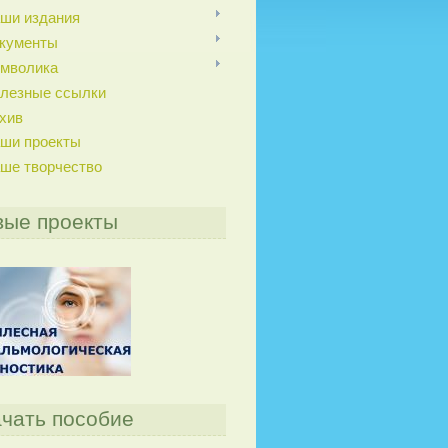
ши издания
кументы
мволика
лезные ссылки
хив
ши проекты
ше творчество
вые проекты
чать пособие