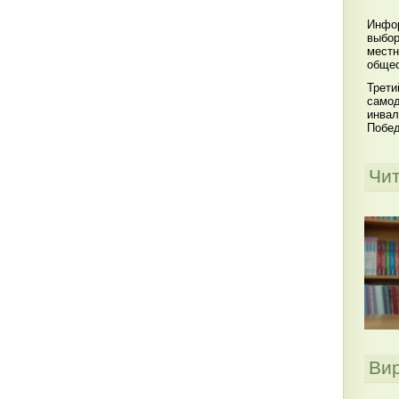
Инфор
выбор
местн
общес
Трети
самод
инвал
Побе
Чи
Ви